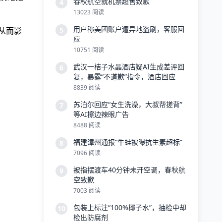
春秋航空就机票超售致歉
4
13023 阅读
用户称美团账户遭异地盗刷，客服回
从而影
5
应
10751 阅读
武汉一桔子水晶酒店疑AI生成差评回
6
复，暴露“不道歉”指令，酒店回应
8839 阅读
苏泊尔回应“女生洗澡，大叔帮搓背”
7
等AI擦边辣眼广告
8488 阅读
福建漳州通报“牛蛙被曝抗生素超标”
8
7096 阅读
被指摆渡车40分钟未开空调，春秋航
9
空致歉
7003 阅读
包装上标注“100%椰子水”，抽检中却
10
检出防腐剂