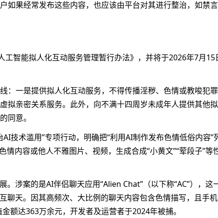
”门槛更高了，更多的灰产生意也出来了。由于调用API可以绕过
品。在电商平台上，有售价6.9元至48元不等的“防撤回教程”
Chatbox这类多模型客户端，通过API的方式进行互动，绕过
司法判例都已陆续登场。游云庭对第一财经记者表示，在这场“
的风险。