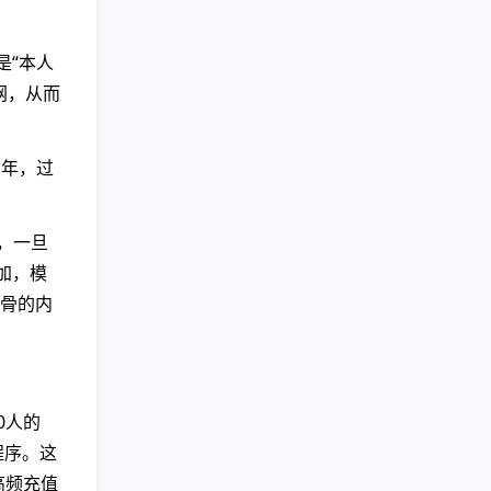
是“本人
网，从而
 年，过
，一旦
加，模
露骨的内
0人的
程序。这
高频充值