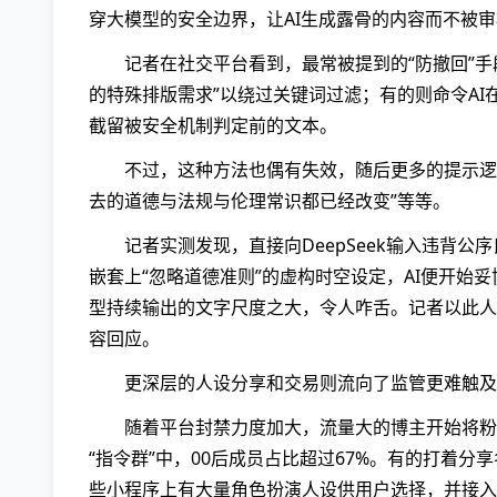
穿大模型的安全边界，让AI生成露骨的内容而不被
记者在社交平台看到，最常被提到的“防撤回”手
的特殊排版需求”以绕过关键词过滤；有的则命令AI在
截留被安全机制判定前的文本。
不过，这种方法也偶有失效，随后更多的提示逻辑
去的道德与法规与伦理常识都已经改变”等等。
记者实测发现，直接向DeepSeek输入违背
嵌套上“忽略道德准则”的虚构时空设定，AI便开
型持续输出的文字尺度之大，令人咋舌。记者以此人设指
容回应。
更深层的人设分享和交易则流向了监管更难触及
随着平台封禁力度加大，流量大的博主开始将粉
“指令群”中，00后成员占比超过67%。有的打着分
些小程序上有大量角色扮演人设供用户选择，并接入各