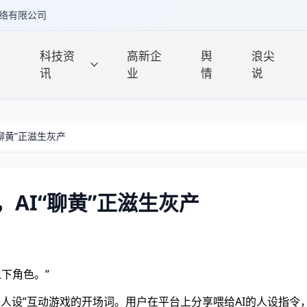
络有限公司
政
科技资
高新企
舆
浪尖
讯
业
情
说
聊黄”正滋生灰产
AI“聊黄”正滋生灰产
以下角色。”
ek人设”互动游戏的开场词。用户在平台上分享喂给AI的人设指令