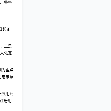
前端页面
，有的销
模型方的
猫鼠游