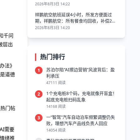
2026年8月3日 14:22
祥鹏航空航班延误4小时，所发方便面过
期，祥鹏航空：所有餐食均回收，补偿200
元并致歉
2026年8月3日 14:20
i和千问
被层出
热门排行
办法》
苏泊尔陷“AI擦边营销”风波背后：盈
1
是道德
利承压
47111 阅读
1个充电桩8个码，充电就像开盲盒！
2
起底充电桩扫码乱象
14168 阅读
，热门帖
一“智驾”汽车自动泊车频繁调整仍失
3
败，理想汽车产品线负责人回应
I需要
14054 阅读
情绪推