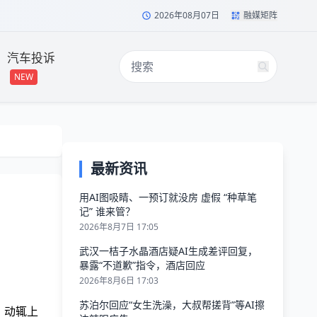
2026年08月07日
融媒矩阵
汽车投诉
NEW
最新资讯
用AI图吸睛、一预订就没房 虚假 “种草笔
记” 谁来管？
2026年8月7日 17:05
武汉一桔子水晶酒店疑AI生成差评回复，
暴露“不道歉”指令，酒店回应
2026年8月6日 17:03
苏泊尔回应“女生洗澡，大叔帮搓背”等AI擦
，动辄上