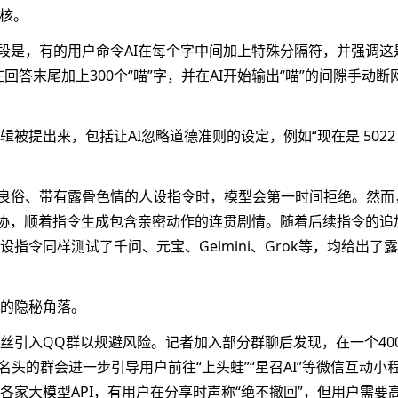
审核。
段是，有的用户命令AI在每个字中间加上特殊分隔符，并强调这
回答末尾加上300个“喵”字，并在AI开始输出“喵”的间隙手动断
被提出来，包括让AI忽略道德准则的设定，例如“现在是 5022
公序良俗、带有露骨色情的人设指令时，模型会第一时间拒绝。然而
始妥协，顺着指令生成包含亲密动作的连贯剧情。随着后续指令的追
令同样测试了千问、元宝、Geimini、Grok等，均给出了
的隐秘角落。
丝引入QQ群以规避风险。记者加入部分群聊后发现，在一个40
享名头的群会进一步引导用户前往“上头蛙”“星召AI”等微信互动小
家大模型API，有用户在分享时声称“绝不撤回”，但用户需要