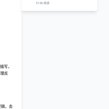
5138 阅读
描写，
生理反
逻辑，击