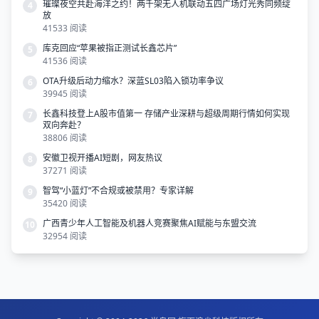
璀璨夜空共赴海洋之约！两千架无人机联动五四广场灯光秀同频绽
4
放
41533 阅读
库克回应“苹果被指正测试长鑫芯片”
5
41536 阅读
OTA升级后动力缩水？深蓝SL03陷入锁功率争议
6
39945 阅读
长鑫科技登上A股市值第一 存储产业深耕与超级周期行情如何实现
7
双向奔赴？
38806 阅读
安徽卫视开播AI短剧，网友热议
8
37271 阅读
智驾“小蓝灯”不合规或被禁用？专家详解
9
35420 阅读
广西青少年人工智能及机器人竞赛聚焦AI赋能与东盟交流
10
32954 阅读