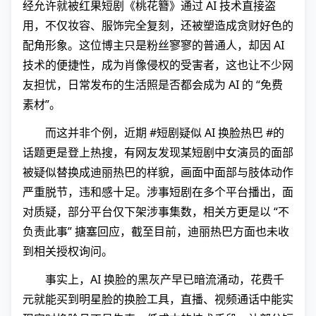
经允许就被红果短剧《桃花簪》通过 AI 技术直接盗
用，不仅妆容、服饰完全复刻，还被塑造成贪财好色的
配角形象。这位博主只是粉丝寥寥的普通人，却因 AI
技术的便捷性，成为肖像侵权的受害者，这也让不少网
友担忧，日常发布的生活照是否都会成为 AI 的 “免费
素材”。
而这并非个例，近期 #短剧疑似 AI 换脸热巴 #的
话题更是登上热搜，有网友发现某短剧中女演员的面部
被疑似替换成迪丽热巴的样貌，画面中面部与肢体动作
严重脱节，违和感十足。涉事短剧在多个平台播出，面
对质疑，部分平台仅下架涉事集数，相关方更是以 “不
负责此事” 搪塞回应，截至目前，迪丽热巴方面也未收
到相关授权询问。
事实上，AI 换脸的黑灰产早已暗流涌动，花费千
元就能买到明星脸的换脸工具，直播、视频通话中能实