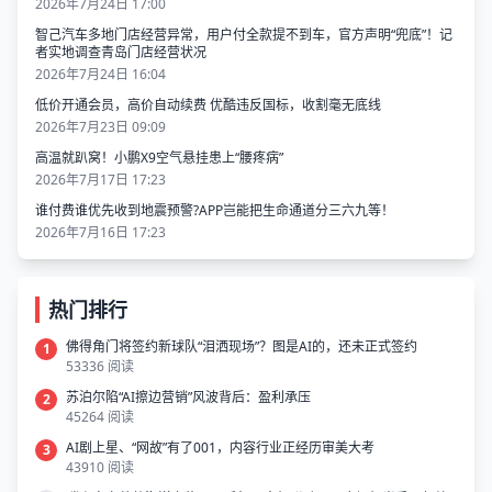
2026年7月24日 17:00
智己汽车多地门店经营异常，用户付全款提不到车，官方声明“兜底”！记
者实地调查青岛门店经营状况
2026年7月24日 16:04
低价开通会员，高价自动续费 优酷违反国标，收割毫无底线
2026年7月23日 09:09
高温就趴窝！小鹏X9空气悬挂患上“腰疼病”
2026年7月17日 17:23
谁付费谁优先收到地震预警?APP岂能把生命通道分三六九等！
2026年7月16日 17:23
热门排行
佛得角门将签约新球队“泪洒现场”？图是AI的，还未正式签约
1
53336 阅读
苏泊尔陷“AI擦边营销”风波背后：盈利承压
2
45264 阅读
AI剧上星、“网故”有了001，内容行业正经历审美大考
3
43910 阅读