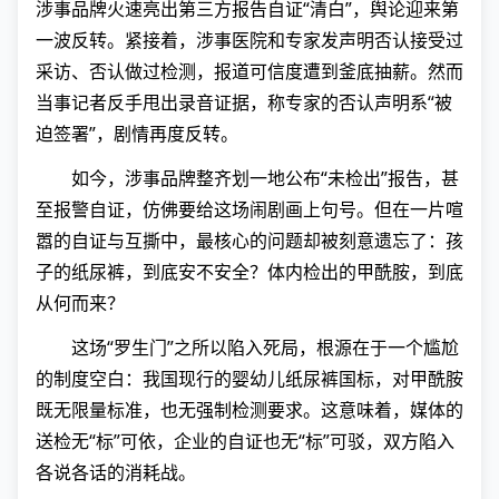
涉事品牌火速亮出第三方报告自证“清白”，舆论迎来第
一波反转。紧接着，涉事医院和专家发声明否认接受过
采访、否认做过检测，报道可信度遭到釜底抽薪。然而
当事记者反手甩出录音证据，称专家的否认声明系“被
迫签署”，剧情再度反转。
如今，涉事品牌整齐划一地公布“未检出”报告，甚
至报警自证，仿佛要给这场闹剧画上句号。但在一片喧
嚣的自证与互撕中，最核心的问题却被刻意遗忘了：孩
子的纸尿裤，到底安不安全？体内检出的甲酰胺，到底
从何而来？
这场“罗生门”之所以陷入死局，根源在于一个尴尬
的制度空白：我国现行的婴幼儿纸尿裤国标，对甲酰胺
既无限量标准，也无强制检测要求。这意味着，媒体的
送检无“标”可依，企业的自证也无“标”可驳，双方陷入
各说各话的消耗战。