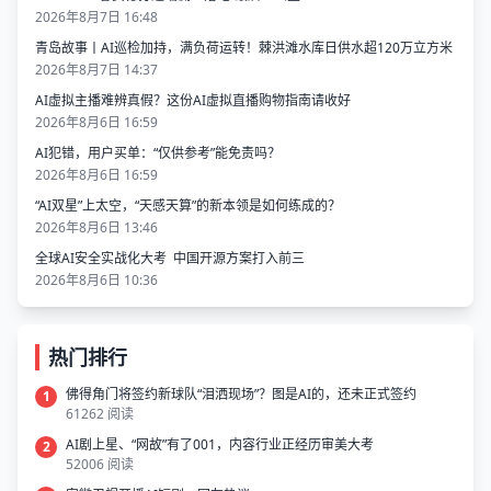
2026年8月7日 16:48
青岛故事丨AI巡检加持，满负荷运转！棘洪滩水库日供水超120万立方米
2026年8月7日 14:37
AI虚拟主播难辨真假？这份AI虚拟直播购物指南请收好
2026年8月6日 16:59
AI犯错，用户买单：“仅供参考”能免责吗？
2026年8月6日 16:59
“AI双星”上太空，“天感天算”的新本领是如何练成的？
2026年8月6日 13:46
全球AI安全实战化大考 中国开源方案打入前三
2026年8月6日 10:36
热门排行
佛得角门将签约新球队“泪洒现场”？图是AI的，还未正式签约
1
61262 阅读
AI剧上星、“网故”有了001，内容行业正经历审美大考
2
52006 阅读