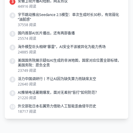
安徽卫视开播AI短剧，网友热议
3
44916 阅读
字节跳动推出Seedance 2.5模型：单次生成时长30秒，有效弱化
4
“油腻感”
37558 阅读
国内首部AI长片播出，还有两部备播
5
25574 阅读
海外模型巨头相继“暴雷”，AI安全不该被异化为能力秀场
6
24885 阅读
美国国务院展示疑似AI生成的非洲地图，国家对应位置全部标错，
7
美国务院：愿负全责
23749 阅读
活力中国调研行丨不让AI因为缺失算力而缺席太空
8
22640 阅读
AI推销电话暑期爆发，面对无差别“盲打”如何防范？
9
21220 阅读
外交部批日本右翼势力借助人工智能歪曲侵华历史
10
18717 阅读