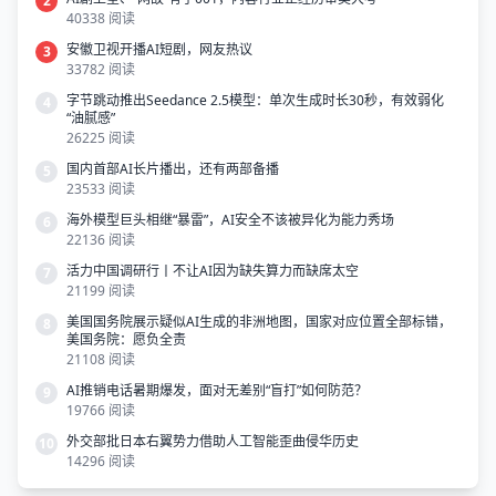
2
40338 阅读
安徽卫视开播AI短剧，网友热议
3
33782 阅读
字节跳动推出Seedance 2.5模型：单次生成时长30秒，有效弱化
4
“油腻感”
26225 阅读
国内首部AI长片播出，还有两部备播
5
23533 阅读
海外模型巨头相继“暴雷”，AI安全不该被异化为能力秀场
6
22136 阅读
活力中国调研行丨不让AI因为缺失算力而缺席太空
7
21199 阅读
美国国务院展示疑似AI生成的非洲地图，国家对应位置全部标错，
8
美国务院：愿负全责
21108 阅读
AI推销电话暑期爆发，面对无差别“盲打”如何防范？
9
19766 阅读
外交部批日本右翼势力借助人工智能歪曲侵华历史
10
14296 阅读