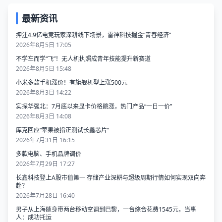
最新资讯
押注4.9亿电竞玩家深耕线下场景，雷神科技掘金“青春经济”
2026年8月5日 17:05
不学车而学“飞”！无人机执照成青年技能提升新赛道
2026年8月5日 15:48
小米多款手机涨价！有旗舰机型上涨500元
2026年8月3日 14:22
实探华强北：7月底以来显卡价格跳涨，热门产品“一日一价”
2026年8月3日 14:08
库克回应“苹果被指正测试长鑫芯片”
2026年7月31日 16:15
多款电脑、手机品牌调价
2026年7月29日 17:27
长鑫科技登上A股市值第一 存储产业深耕与超级周期行情如何实现双向奔
赴？
2026年7月28日 16:40
男子从上海随身带两台移动空调到巴黎，一台综合花费1545元，当事
人：成功托运