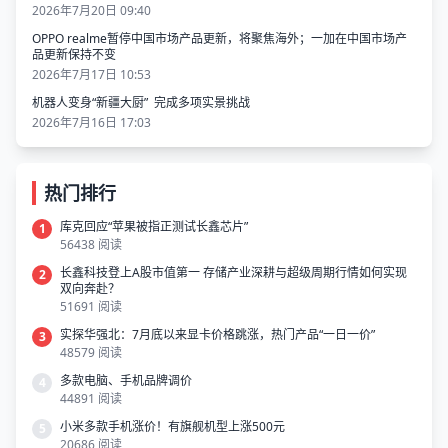
2026年7月20日 09:40
OPPO realme暂停中国市场产品更新，将聚焦海外；一加在中国市场产
品更新保持不变
2026年7月17日 10:53
机器人变身“新疆大厨” 完成多项实景挑战
2026年7月16日 17:03
热门排行
库克回应“苹果被指正测试长鑫芯片”
1
56438 阅读
长鑫科技登上A股市值第一 存储产业深耕与超级周期行情如何实现
2
双向奔赴？
51691 阅读
实探华强北：7月底以来显卡价格跳涨，热门产品“一日一价”
3
48579 阅读
多款电脑、手机品牌调价
4
44891 阅读
小米多款手机涨价！有旗舰机型上涨500元
5
20686 阅读