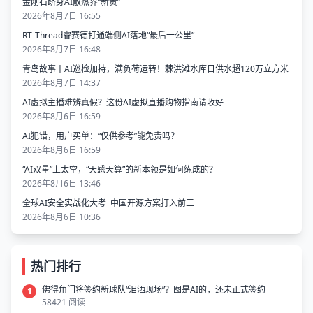
金刚石跻身AI散热界“新贵”
2026年8月7日 16:55
RT-Thread睿赛德打通端侧AI落地“最后一公里”
2026年8月7日 16:48
青岛故事丨AI巡检加持，满负荷运转！棘洪滩水库日供水超120万立方米
2026年8月7日 14:37
AI虚拟主播难辨真假？这份AI虚拟直播购物指南请收好
2026年8月6日 16:59
AI犯错，用户买单：“仅供参考”能免责吗？
2026年8月6日 16:59
“AI双星”上太空，“天感天算”的新本领是如何练成的？
2026年8月6日 13:46
全球AI安全实战化大考 中国开源方案打入前三
2026年8月6日 10:36
热门排行
佛得角门将签约新球队“泪洒现场”？图是AI的，还未正式签约
1
58421 阅读