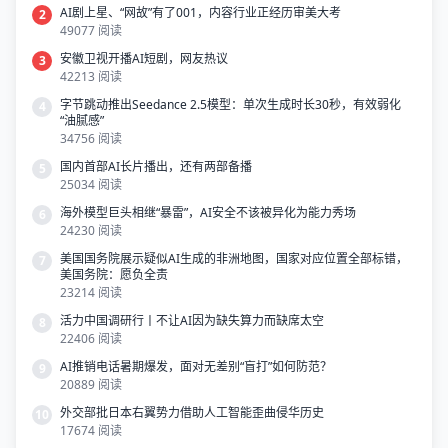
AI剧上星、“网故”有了001，内容行业正经历审美大考
2
49077 阅读
安徽卫视开播AI短剧，网友热议
3
42213 阅读
字节跳动推出Seedance 2.5模型：单次生成时长30秒，有效弱化
4
“油腻感”
34756 阅读
国内首部AI长片播出，还有两部备播
5
25034 阅读
海外模型巨头相继“暴雷”，AI安全不该被异化为能力秀场
6
24230 阅读
美国国务院展示疑似AI生成的非洲地图，国家对应位置全部标错，
7
美国务院：愿负全责
23214 阅读
活力中国调研行丨不让AI因为缺失算力而缺席太空
8
22406 阅读
AI推销电话暑期爆发，面对无差别“盲打”如何防范？
9
20889 阅读
外交部批日本右翼势力借助人工智能歪曲侵华历史
10
17674 阅读