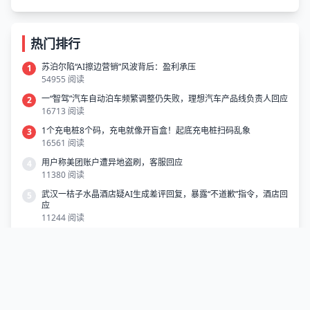
热门排行
苏泊尔陷“AI擦边营销”风波背后：盈利承压
1
54955 阅读
一“智驾”汽车自动泊车频繁调整仍失败，理想汽车产品线负责人回应
2
16713 阅读
1个充电桩8个码，充电就像开盲盒！起底充电桩扫码乱象
3
16561 阅读
用户称美团账户遭异地盗刷，客服回应
4
11380 阅读
武汉一桔子水晶酒店疑AI生成差评回复，暴露“不道歉”指令，酒店回
5
应
11244 阅读
用AI图吸睛、一预订就没房 虚假 “种草笔记” 谁来管？
6
9964 阅读
福建漳州通报“牛蛙被曝抗生素超标”
7
9530 阅读
被指摆渡车40分钟未开空调，春秋航空致歉
8