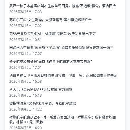
武汉一桔子水晶酒店疑AI生成差评回复，暴露“不道歉”指令，酒店回应
2026年8月6日 17:03
苏泊尔回应“女生洗澡，大叔帮搓背”等AI擦边辣眼广告
2026年8月6日 17:02
花58元竟然买到假AI！AI领域“搭便车”收费乱象层出不穷
2026年8月6日 10:31
网购格力空调变“容声旗下子品牌” 消费者质疑商家误导要求退一赔三
2026年8月5日 17:07
长安航空凌晨通报“南京飞往贵阳航班旅客充电宝自燃”
2026年8月5日 17:01
消费者称买卫生巾发现疑似虫卵异物，涉事厂家：正积极调查异物来源
2026年8月5日 16:58
科大讯飞录音笔现APP连接故障 官方回应
2026年8月5日 16:13
被指摆渡车40分钟未开空调，春秋航空致歉
2026年8月3日 14:22
祥鹏航空航班延误4小时，所发方便面过期，祥鹏航空：所有餐食均回
收，补偿200元并致歉
2026年8月3日 14:20