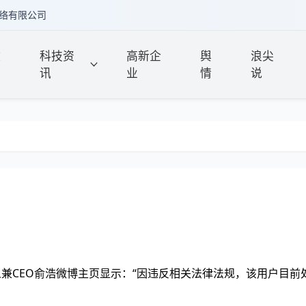
络有限公司
政
科技资
高新企
舆
浪尖
讯
业
情
说
兼CEO俞浩微博主页显示：“因违反相关法律法规，该用户目前