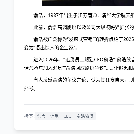
俞浩，1987年出生于江苏南通，清华大学航天
此前，俞浩高调刷屏以及公司大规模跨界扩张的
俞浩被广泛称为“发疯式营销”的转折点始于20
变为“语出惊人的企业家”。
进入2026年，“追觅员工怒怼CEO俞浩”“俞
话余承东加入追觅”“俞浩回应刷屏争议”……让追觅
有人反感俞浩的争议言论，认为其狂妄自大，刷屏
外号。
标签:
禁言
追觅
CEO
俞浩微博