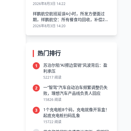
2026年8月3日 14:22
祥鹏航空航班延误4小时，所发方便面过
期，祥鹏航空：所有餐食均回收，补偿200
元并致歉
2026年8月3日 14:20
热门排行
苏泊尔陷“AI擦边营销”风波背后：盈
1
利承压
52217 阅读
一“智驾”汽车自动泊车频繁调整仍失
2
败，理想汽车产品线负责人回应
15826 阅读
1个充电桩8个码，充电就像开盲盒！
3
起底充电桩扫码乱象
15722 阅读