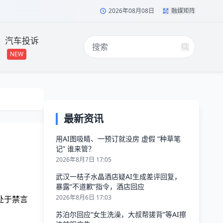
2026年08月08日
融媒矩阵
汽车投诉
NEW
最新资讯
用AI图吸睛、一预订就没房 虚假 “种草笔
记” 谁来管？
2026年8月7日 17:05
武汉一桔子水晶酒店疑AI生成差评回复，
暴露“不道歉”指令，酒店回应
2026年8月6日 17:03
处于禁言
苏泊尔回应“女生洗澡，大叔帮搓背”等AI擦