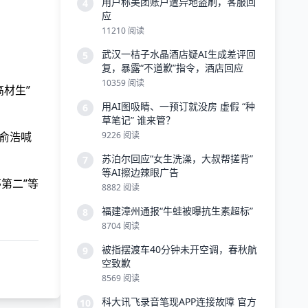
用户称美团账户遭异地盗刷，客服回
4
应
11210 阅读
武汉一桔子水晶酒店疑AI生成差评回
5
复，暴露“不道歉”指令，酒店回应
10359 阅读
材生”
用AI图吸睛、一预订就没房 虚假 “种
6
草笔记” 谁来管？
“俞浩喊
9226 阅读
苏泊尔回应“女生洗澡，大叔帮搓背”
7
等AI擦边辣眼广告
第二”等
8882 阅读
福建漳州通报“牛蛙被曝抗生素超标”
8
8704 阅读
被指摆渡车40分钟未开空调，春秋航
9
空致歉
8569 阅读
科大讯飞录音笔现APP连接故障 官方
10