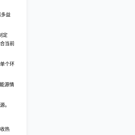
诸多益
制定
合当前
单个环
能源情
源。
收热