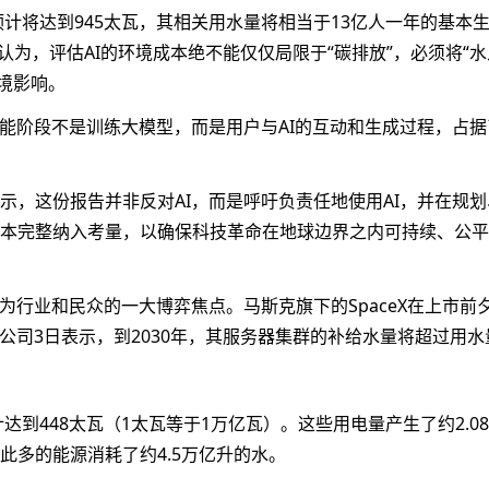
预计将达到945太瓦，其相关用水量将相当于13亿人一年的基本
认为，评估AI的环境成本绝不能仅仅局限于“碳排放”，必须将“水
境影响。
能阶段不是训练大模型，而是用户与AI的互动和生成过程，占据了
示，这份报告并非反对AI，而是呼吁负责任地使用AI，并在规划
本完整纳入考量，以确保科技革命在地球边界之内可持续、公平
为行业和民众的一大博弈焦点。马斯克旗下的SpaceX在上市前
公司3日表示，到2030年，其服务器集群的补给水量将超过用水
达到448太瓦（1太瓦等于1万亿瓦）。这些用电量产生了约2.0
此多的能源消耗了约4.5万亿升的水。