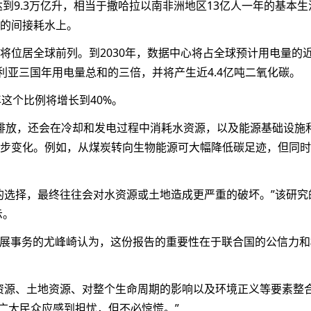
达到9.3万亿升，相当于撒哈拉以南非洲地区13亿人一年的基本生
的间接耗水上。
将位居全球前列。到2030年，数据中心将占全球预计用电量的近
利亚三国年用电量总和的三倍，并将产生近4.4亿吨二氧化碳。
年这个比例将增长到40%。
碳排放，还会在冷却和发电过程中消耗水资源，以及能源基础设施
步变化。例如，从煤炭转向生物能源可大幅降低碳足迹，但同时
的选择，最终往往会对水资源或土地造成更严重的破坏。”该研究
示。
发展事务的尤峰崎认为，这份报告的重要性在于联合国的公信力和
资源、土地资源、对整个生命周期的影响以及环境正义等要素整
广大民众应感到担忧，但不必惊慌。”