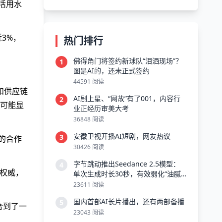
活用水
3%，
热门排行
佛得角门将签约新球队“泪洒现场”？
1
图是AI的，还未正式签约
44591 阅读
和供应链
AI剧上星、“网故”有了001，内容行
2
可能显
业正经历审美大考
36848 阅读
安徽卫视开播AI短剧，网友热议
3
的合作
30426 阅读
字节跳动推出Seedance 2.5模型：
4
权威，
单次生成时长30秒，有效弱化“油腻
感”
23611 阅读
国内首部AI长片播出，还有两部备播
5
合到了一
23043 阅读