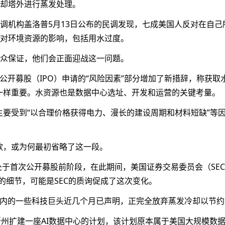
却塔外进行蒸发处理。
调机构盖洛普5月13日公布的民调发现，七成美国人反对在自己
对环境资源的影响，包括用水过度。
众保证，他们会正面迎战这一问题。
次公开募股（IPO）申请的“风险因素”部分增加了新措辞，称获取
源一样重要。水资源也是数据中心选址、开发和运营的关键考量。
心主要受到“以合理价格获得电力、漫长的建设周期和材料短缺”等
条款，或为何最初省略了这一段。
X目前正处于首次公开募股前阶段，在此期间，美国证券交易委员会（SE
的细节，可能是SEC的质询促成了这次变化。
骨文在内的一些科技巨头近几个月已声明，正完全放弃蒸发冷却以节
萨斯州扩建一座AI数据中心的计划，该计划原本属于美国大规模数