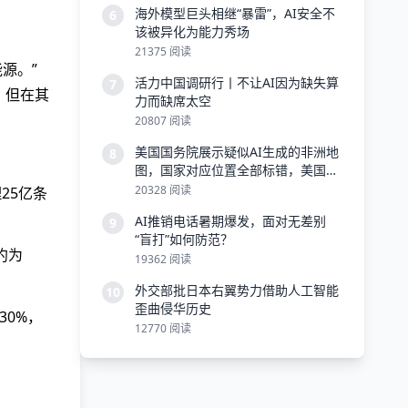
海外模型巨头相继“暴雷”，AI安全不
6
该被异化为能力秀场
21375 阅读
源。”
活力中国调研行丨不让AI因为缺失算
7
，但在其
力而缺席太空
20807 阅读
美国国务院展示疑似AI生成的非洲地
8
图，国家对应位置全部标错，美国务
院：愿负全责
20328 阅读
25亿条
AI推销电话暑期爆发，面对无差别
9
“盲打”如何防范？
约为
19362 阅读
外交部批日本右翼势力借助人工智能
10
歪曲侵华历史
0%，
12770 阅读