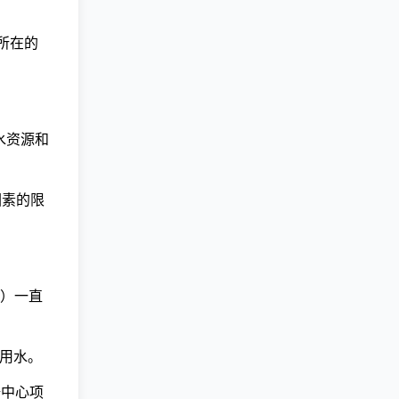
所在的
水资源和
因素的限
C）一直
约用水。
据中心项