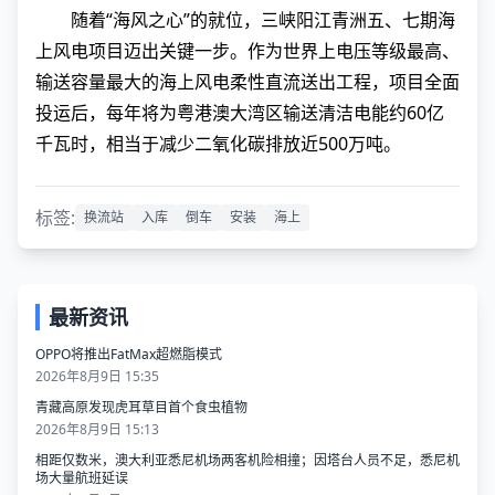
随着“海风之心”的就位，三峡阳江青洲五、七期海
上风电项目迈出关键一步。作为世界上电压等级最高、
输送容量最大的海上风电柔性直流送出工程，项目全面
投运后，每年将为粤港澳大湾区输送清洁电能约60亿
千瓦时，相当于减少二氧化碳排放近500万吨。
标签:
换流站
入库
倒车
安装
海上
最新资讯
OPPO将推出FatMax超燃脂模式
2026年8月9日 15:35
青藏高原发现虎耳草目首个食虫植物
2026年8月9日 15:13
相距仅数米，澳大利亚悉尼机场两客机险相撞；因塔台人员不足，悉尼机
场大量航班延误