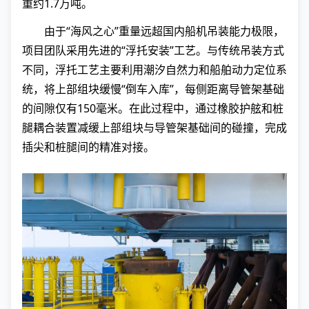
重约1.7万吨。
由于“海风之心”重量远超国内船机吊装能力极限，
项目团队采用先进的“浮托安装”工艺。与传统吊装方式
不同，浮托工艺主要利用潮汐自然力和船舶动力定位系
统，将上部组块缓慢“倒车入库”，每侧距离导管架基础
的间隙仅有150毫米。在此过程中，通过橡胶护舷和桩
腿耦合装置减缓上部组块与导管架基础间的碰撞，完成
插尖和桩腿间的精准对接。