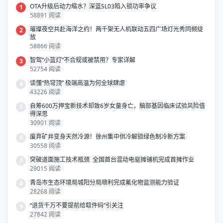
OTA升级后动力缩水？深蓝SL03陷入锁功率争议
1
58891 阅读
璀璨夜空共赴海洋之约！两千架无人机联动五四广场灯光秀同频绽
2
放
58866 阅读
智驾“小蓝灯”不合规或被禁用？专家详解
3
52754 阅读
读懂“热穹顶” 极端高温为何全球肆虐
4
43226 阅读
自筹600万押宝新技术却致6岁女童身亡，脑部基因临床试验风险值
5
得深思
30901 阅读
废弃矿井变身天然冷源！徐州集中供冷解锁绿色制冷新方案
6
30558 阅读
突破道面施工技术瓶颈 全国首台混动电驱摊铺机完成首摊作业
7
29015 阅读
青岛市生态环境局城阳分局顺利完成氟化物监测能力验证
8
28268 阅读
“退货千万不要提前给取件码”引关注
9
27842 阅读