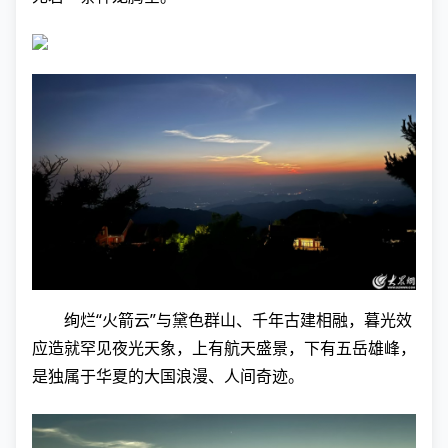
绚烂“火箭云”与黛色群山、千年古建相融，暮光效
应造就罕见夜光天象，上有航天盛景，下有五岳雄峰，
是独属于华夏的大国浪漫、人间奇迹。