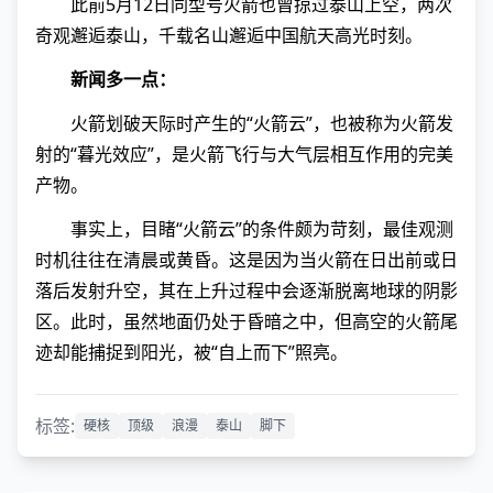
此前5月12日同型号火箭也曾掠过泰山上空，两次
奇观邂逅泰山，千载名山邂逅中国航天高光时刻。
新闻多一点：
火箭划破天际时产生的“火箭云”，也被称为火箭发
射的“暮光效应”，是火箭飞行与大气层相互作用的完美
产物。
事实上，目睹“火箭云”的条件颇为苛刻，最佳观测
时机往往在清晨或黄昏。这是因为当火箭在日出前或日
落后发射升空，其在上升过程中会逐渐脱离地球的阴影
区。此时，虽然地面仍处于昏暗之中，但高空的火箭尾
迹却能捕捉到阳光，被“自上而下”照亮。
标签:
硬核
顶级
浪漫
泰山
脚下