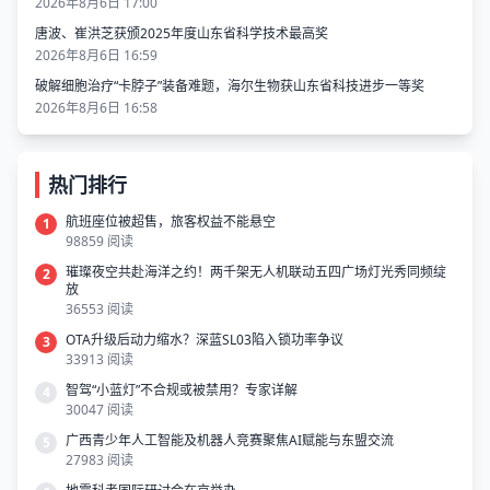
2026年8月6日 17:00
唐波、崔洪芝获颁2025年度山东省科学技术最高奖
2026年8月6日 16:59
破解细胞治疗“卡脖子”装备难题，海尔生物获山东省科技进步一等奖
2026年8月6日 16:58
热门排行
航班座位被超售，旅客权益不能悬空
1
98859 阅读
璀璨夜空共赴海洋之约！两千架无人机联动五四广场灯光秀同频绽
2
放
36553 阅读
OTA升级后动力缩水？深蓝SL03陷入锁功率争议
3
33913 阅读
智驾“小蓝灯”不合规或被禁用？专家详解
4
30047 阅读
广西青少年人工智能及机器人竞赛聚焦AI赋能与东盟交流
5
27983 阅读