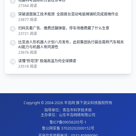
地震科考国际研讨会在京举办
6
27344 阅读
突破道面施工技术瓶颈 全国首台混动电驱摊铺机完成首摊作业
7
23877 阅读
扫码先看广告、缴费还蹦弹窗，停车场缴费藏了什么生意
8
23721 阅读
比亚迪人形机器人计划八月发布，此前集团执行副总裁称汽车相关
9
AI能力与机器人有同源性
23676 阅读
读懂“热穹顶” 极端高温为何全球肆虐
10
23518 阅读
Copyright © 2004-2026
半岛网
旗下
浪尖科技
版权所有
指导单位：青岛市科学技术局
主办单位：山东半岛网络有限公司
鲁ICP备09058205号-1
鲁公网安备 37020202000152号
不良信息举报电话：0532-80889090