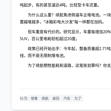
吨起步，有的甚至逼近4吨，比轻型卡车还重。
为什么这么重？续航焦虑倒逼车企堆电池。一块
置越堆越多，“冰箱彩电大沙发”每一样都在加码。
但车重是有代价的。研究显示，车重每增加20
SUV，百公里电耗轻松超过20度。
政策已经开始出手：今年起，整备质量超2.7
线，而不是无限制堆电池。
为了续航牺牲能耗和道路，这笔账划算吗？你支
标签:
增重
续航
疯狂
汽车
为了