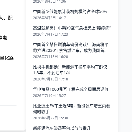
2026年8月5日 11:06
中国新型储能累计装机规模约占全球50%
大、配
2026年8月3日 14:17
高温就趴窝！小鹏X9空气悬挂患上“腰疼病”
2026年7月17日 17:23
纯电
中国首个禁售燃油车省份确认！ 海南将平
稳推进2030年禁售燃油车，成为我国首个
不再卖燃油车的省份
2026年7月15日 16:20
轻量化路
比换手机都勤！新能源车换车平均车龄仅
1.8年，不到油车1/4
2026年7月13日 17:18
华电海晶1000兆瓦工程完成全周期后评价
2026年7月9日 15:27
比亚迪唐EV车重近3吨，新能源车增重内卷
何时收手
2026年6月22日 15:30
新能源汽车渗透率何以节节攀升