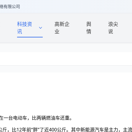
络有限公司
政
科技资
高新企
舆
浪尖
讯
业
情
说
现在一台电动车，比两辆燃油车还重。
4公斤，比12年前“胖”了近400公斤。其中新能源汽车是主力，主