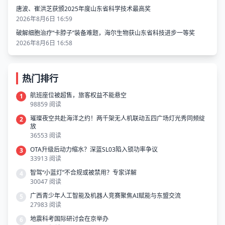
唐波、崔洪芝获颁2025年度山东省科学技术最高奖
2026年8月6日 16:59
破解细胞治疗“卡脖子”装备难题，海尔生物获山东省科技进步一等奖
2026年8月6日 16:58
热门排行
航班座位被超售，旅客权益不能悬空
1
98859 阅读
璀璨夜空共赴海洋之约！两千架无人机联动五四广场灯光秀同频绽
2
放
36553 阅读
OTA升级后动力缩水？深蓝SL03陷入锁功率争议
3
33913 阅读
智驾“小蓝灯”不合规或被禁用？专家详解
4
30047 阅读
广西青少年人工智能及机器人竞赛聚焦AI赋能与东盟交流
5
27983 阅读
地震科考国际研讨会在京举办
6