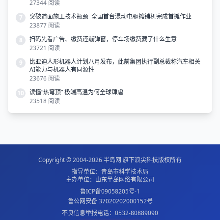
27344 阅读
突破道面施工技术瓶颈 全国首台混动电驱摊铺机完成首摊作业
7
23877 阅读
扫码先看广告、缴费还蹦弹窗，停车场缴费藏了什么生意
8
23721 阅读
比亚迪人形机器人计划八月发布，此前集团执行副总裁称汽车相关
9
AI能力与机器人有同源性
23676 阅读
读懂“热穹顶” 极端高温为何全球肆虐
10
23518 阅读
Copyright © 2004-2026
半岛网
旗下
浪尖科技
版权所有
指导单位：青岛市科学技术局
主办单位：山东半岛网络有限公司
鲁ICP备09058205号-1
鲁公网安备 37020202000152号
不良信息举报电话：0532-80889090