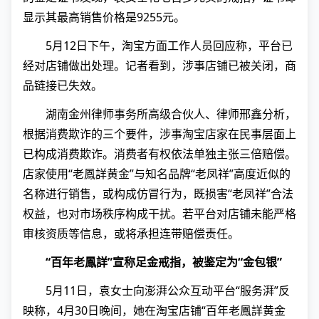
显示其最高销售价格是9255元。
5月12日下午，淘宝方面工作人员回应称，平台已
经对店铺做出处理。记者看到，涉事店铺已被关闭，商
品链接已失效。
湖南金州律师事务所高级合伙人、律师邢鑫分析，
根据消费欺诈的三个要件，涉事淘宝店家在民事层面上
已构成消费欺诈。消费者有权依法单独主张三倍赔偿。
店家使用“老鳳詳黄金”与知名品牌“老凤祥”高度近似的
名称进行销售，或构成仿冒行为，既损害“老凤祥”合法
权益，也对市场秩序构成干扰。若平台对店铺未能严格
审核资质等信息，或将承担连带赔偿责任。
“百年老鳳詳”宣称足金戒指，被鉴定为“金包银”
5月11日，袁女士向澎湃公众互动平台“服务湃”反
映称，4月30日晚间，她在淘宝店铺“百年老鳳詳黄金