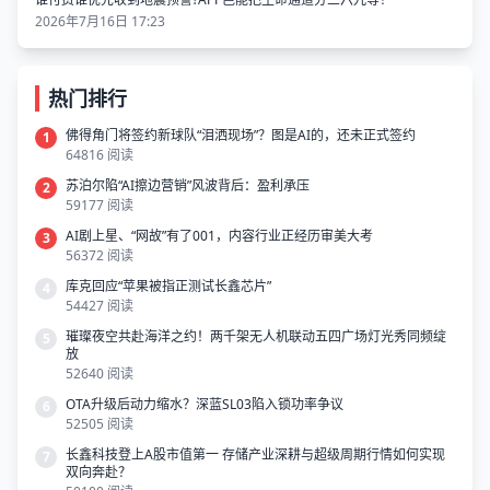
2026年7月16日 17:23
热门排行
佛得角门将签约新球队“泪洒现场”？图是AI的，还未正式签约
1
64816 阅读
苏泊尔陷“AI擦边营销”风波背后：盈利承压
2
59177 阅读
AI剧上星、“网故”有了001，内容行业正经历审美大考
3
56372 阅读
库克回应“苹果被指正测试长鑫芯片”
4
54427 阅读
璀璨夜空共赴海洋之约！两千架无人机联动五四广场灯光秀同频绽
5
放
52640 阅读
OTA升级后动力缩水？深蓝SL03陷入锁功率争议
6
52505 阅读
长鑫科技登上A股市值第一 存储产业深耕与超级周期行情如何实现
7
双向奔赴？