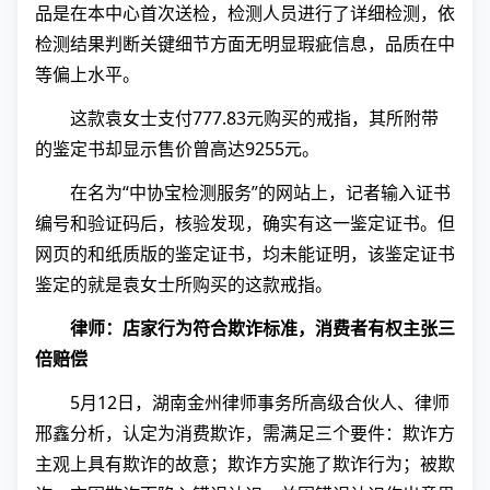
品是在本中心首次送检，检测人员进行了详细检测，依
检测结果判断关键细节方面无明显瑕疵信息，品质在中
等偏上水平。
这款袁女士支付777.83元购买的戒指，其所附带
的鉴定书却显示售价曾高达9255元。
在名为“中协宝检测服务”的网站上，记者输入证书
编号和验证码后，核验发现，确实有这一鉴定证书。但
网页的和纸质版的鉴定证书，均未能证明，该鉴定证书
鉴定的就是袁女士所购买的这款戒指。
律师：店家行为符合欺诈标准，消费者有权主张三
倍赔偿
5月12日，湖南金州律师事务所高级合伙人、律师
邢鑫分析，认定为消费欺诈，需满足三个要件：欺诈方
主观上具有欺诈的故意；欺诈方实施了欺诈行为；被欺