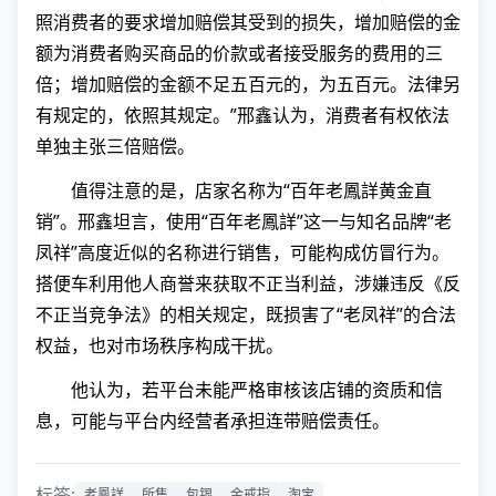
照消费者的要求增加赔偿其受到的损失，增加赔偿的金
额为消费者购买商品的价款或者接受服务的费用的三
倍；增加赔偿的金额不足五百元的，为五百元。法律另
有规定的，依照其规定。”邢鑫认为，消费者有权依法
单独主张三倍赔偿。
值得注意的是，店家名称为“百年老鳳詳黄金直
销”。邢鑫坦言，使用“百年老鳳詳”这一与知名品牌“老
凤祥”高度近似的名称进行销售，可能构成仿冒行为。
搭便车利用他人商誉来获取不正当利益，涉嫌违反《反
不正当竞争法》的相关规定，既损害了“老凤祥”的合法
权益，也对市场秩序构成干扰。
他认为，若平台未能严格审核该店铺的资质和信
息，可能与平台内经营者承担连带赔偿责任。
标签:
老鳳詳
所售
包银
金戒指
淘宝