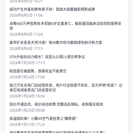
2026年8月5日 16:21
成功产生并鉴别稀有原子核！我国大国重器取得新成果
2026年8月5日 11:06
自筹600万押宝新技术却致6岁女童身亡，脑部基因临床试验风险值得深
思
2026年8月4日 17:24
废弃矿井变身天然冷源！徐州集中供冷解锁绿色制冷新方案
2026年8月4日 17:15
OTA升级后动力缩水？深蓝SL03陷入锁功率争议
2026年7月30日 17:13
航班座位被超售，旅客权益不能悬空
2026年7月24日 17:00
智己汽车多地门店经营异常，用户付全款提不到车，官方声明“兜底”！记
者实地调查青岛门店经营状况
2026年7月24日 16:04
低价开通会员，高价自动续费 优酷违反国标，收割毫无底线
2026年7月23日 09:09
高温就趴窝！小鹏X9空气悬挂患上“腰疼病”
2026年7月17日 17:23
谁付费谁优先收到地震预警?APP岂能把生命通道分三六九等！