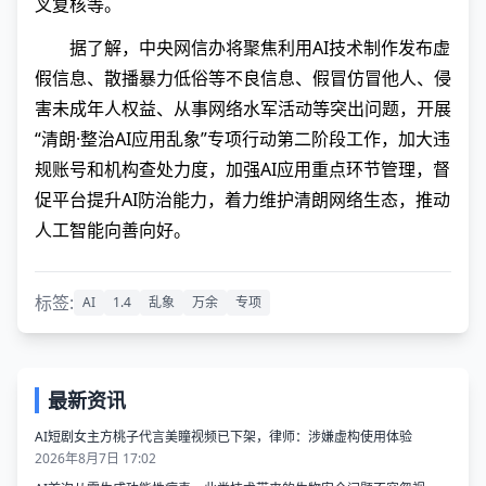
叉复核等。
据了解，中央网信办将聚焦利用AI技术制作发布虚
假信息、散播暴力低俗等不良信息、假冒仿冒他人、侵
害未成年人权益、从事网络水军活动等突出问题，开展
“清朗·整治AI应用乱象”专项行动第二阶段工作，加大违
规账号和机构查处力度，加强AI应用重点环节管理，督
促平台提升AI防治能力，着力维护清朗网络生态，推动
人工智能向善向好。
标签:
AI
1.4
乱象
万余
专项
最新资讯
AI短剧女主方桃子代言美瞳视频已下架，律师：涉嫌虚构使用体验
2026年8月7日 17:02