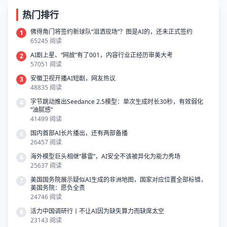
热门排行
佛得角门将签约新球队“泪洒现场”？图是AI的，还未正式签约
1
65245 阅读
AI剧上星、“网故”有了001，内容行业正经历审美大考
2
57051 阅读
安徽卫视开播AI短剧，网友热议
3
48835 阅读
字节跳动推出Seedance 2.5模型：单次生成时长30秒，有效弱化
4
“油腻感”
41499 阅读
国内首部AI长片播出，还有两部备播
5
26457 阅读
海外模型巨头相继“暴雷”，AI安全不该被异化为能力秀场
6
25637 阅读
美国国务院展示疑似AI生成的非洲地图，国家对应位置全部标错，
7
美国务院：愿负全责
24746 阅读
活力中国调研行丨不让AI因为缺失算力而缺席太空
8
23143 阅读