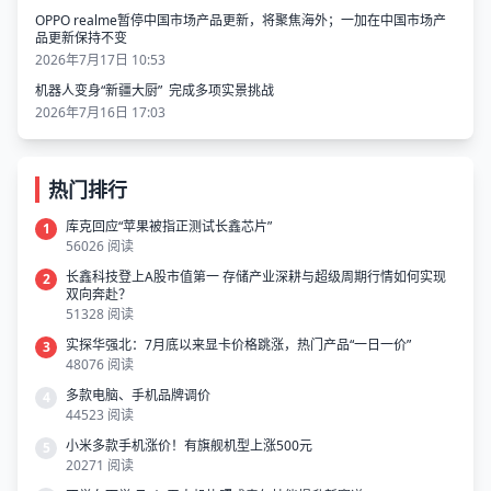
OPPO realme暂停中国市场产品更新，将聚焦海外；一加在中国市场产
品更新保持不变
2026年7月17日 10:53
机器人变身“新疆大厨” 完成多项实景挑战
2026年7月16日 17:03
热门排行
库克回应“苹果被指正测试长鑫芯片”
1
56026 阅读
长鑫科技登上A股市值第一 存储产业深耕与超级周期行情如何实现
2
双向奔赴？
51328 阅读
实探华强北：7月底以来显卡价格跳涨，热门产品“一日一价”
3
48076 阅读
多款电脑、手机品牌调价
4
44523 阅读
小米多款手机涨价！有旗舰机型上涨500元
5
20271 阅读