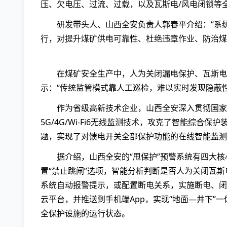
压、欠电压、过流、过载，以及瓦斯电/风电闭锁等
研发带头人、山西全安负责人郭春平介绍：“系
行，对提升煤矿供电可靠性、杜绝违章作业、防治煤
在煤矿安全生产中，人为关闭漏电保护、瓦斯电
示：“传统监管模式靠人工巡检，难以实时发现隐蔽性
作为省级高新技术企业，山西全安深入贯彻国家
5G/4G/Wi-Fi6无线监测技术，攻克了智能综合
题，实现了对馈电开关全部保护功能的在线智能监测
据介绍，山西全安的“甩保护”预警系统有四大核
置“禁止跳闸”选项，智能分析判断是否人为关闭瓦
系统自动报警提示，或配置断电关系，实施断电、闭
云平台，并推送到手机端App，实现“地面—井下”
全保护设施的运行状态。