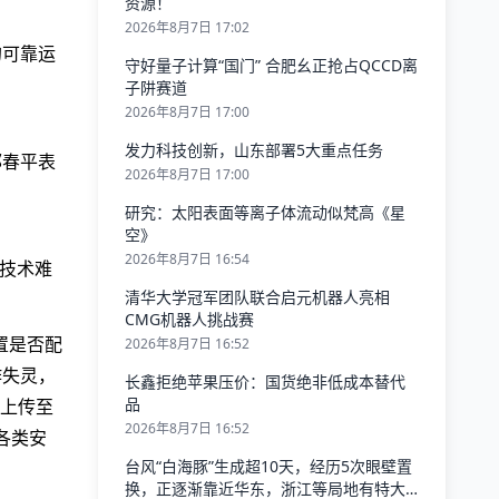
资源！
2026年8月7日 17:02
的可靠运
守好量子计算“国门” 合肥幺正抢占QCCD离
子阱赛道
2026年8月7日 17:00
发力科技创新，山东部署5大重点任务
郭春平表
2026年8月7日 17:00
研究：太阳表面等离子体流动似梵高《星
空》
2026年8月7日 16:54
等技术难
清华大学冠军团队联合启元机器人亮相
CMG机器人挑战赛
置是否配
2026年8月7日 16:52
作失灵，
长鑫拒绝苹果压价：国货绝非低成本替代
品
上传至
2026年8月7日 16:52
各类安
台风“白海豚”生成超10天，经历5次眼壁置
换，正逐渐靠近华东，浙江等局地有特大