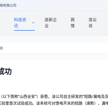
络有限公司
政
科技资
高新企
舆
浪尖
讯
业
情
说
功
成功
（以下简称“山西全安”）获悉，该公司自主研发的“短路/漏电及瓦
实验室首次试验成功。该系统可对馈电开关的短路（速断）、漏