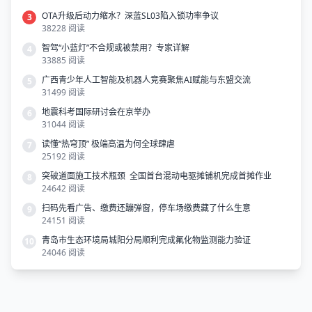
OTA升级后动力缩水？深蓝SL03陷入锁功率争议
3
38228 阅读
智驾“小蓝灯”不合规或被禁用？专家详解
4
33885 阅读
广西青少年人工智能及机器人竞赛聚焦AI赋能与东盟交流
5
31499 阅读
地震科考国际研讨会在京举办
6
31044 阅读
读懂“热穹顶” 极端高温为何全球肆虐
7
25192 阅读
突破道面施工技术瓶颈 全国首台混动电驱摊铺机完成首摊作业
8
24642 阅读
扫码先看广告、缴费还蹦弹窗，停车场缴费藏了什么生意
9
24151 阅读
青岛市生态环境局城阳分局顺利完成氟化物监测能力验证
10
24046 阅读