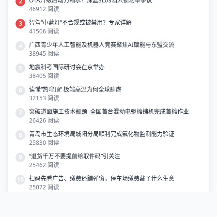
OTA升级后动力缩水？深蓝SL03陷入锁功率争议
2
46912 阅读
智驾“小蓝灯”不合规或被禁用？专家详解
3
41506 阅读
广西青少年人工智能及机器人竞赛聚焦AI赋能与东盟交流
4
38945 阅读
地震科考国际研讨会在京举办
5
38405 阅读
读懂“热穹顶” 极端高温为何全球肆虐
6
32153 阅读
突破道面施工技术瓶颈 全国首台混动电驱摊铺机完成首摊作业
7
26426 阅读
青岛市生态环境局城阳分局顺利完成氟化物监测能力验证
8
25830 阅读
“退货千万不要提前给取件码”引关注
9
25462 阅读
扫码先看广告、缴费还蹦弹窗，停车场缴费藏了什么生意
10
25072 阅读