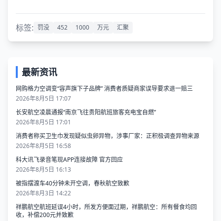
标签:
罚没
452
1000
万元
汇聚
最新资讯
网购格力空调变“容声旗下子品牌” 消费者质疑商家误导要求退一赔三
2026年8月5日 17:07
长安航空凌晨通报“南京飞往贵阳航班旅客充电宝自燃”
2026年8月5日 17:01
消费者称买卫生巾发现疑似虫卵异物，涉事厂家：正积极调查异物来源
2026年8月5日 16:58
科大讯飞录音笔现APP连接故障 官方回应
2026年8月5日 16:13
被指摆渡车40分钟未开空调，春秋航空致歉
2026年8月3日 14:22
祥鹏航空航班延误4小时，所发方便面过期，祥鹏航空：所有餐食均回
收，补偿200元并致歉