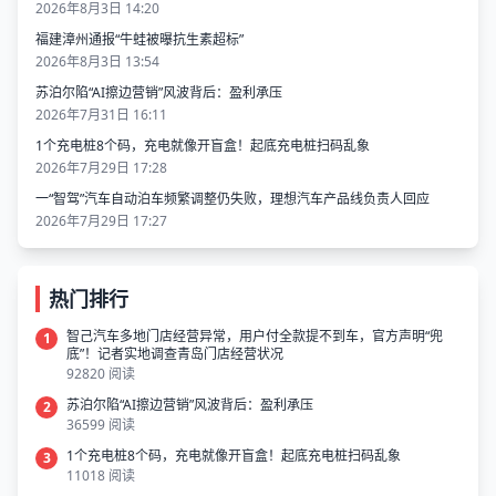
2026年8月3日 14:20
福建漳州通报“牛蛙被曝抗生素超标”
2026年8月3日 13:54
苏泊尔陷“AI擦边营销”风波背后：盈利承压
2026年7月31日 16:11
1个充电桩8个码，充电就像开盲盒！起底充电桩扫码乱象
2026年7月29日 17:28
一“智驾”汽车自动泊车频繁调整仍失败，理想汽车产品线负责人回应
2026年7月29日 17:27
热门排行
智己汽车多地门店经营异常，用户付全款提不到车，官方声明“兜
1
底”！记者实地调查青岛门店经营状况
92820 阅读
苏泊尔陷“AI擦边营销”风波背后：盈利承压
2
36599 阅读
1个充电桩8个码，充电就像开盲盒！起底充电桩扫码乱象
3
11018 阅读