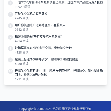
一“智驾”汽车自动泊车频繁调整仍失败，理想汽车产品线负责人回应
4
10929 阅读
春秋航空就机票超售致歉
5
9945 阅读
用户称美团账户遭异地盗刷，客服回应
6
9642 阅读
福建漳州通报“牛蛙被曝抗生素超标”
7
4214 阅读
被指摆渡车40分钟未开空调，春秋航空致歉
8
4128 阅读
包装上标注“100%椰子水”，抽检中却检出防腐剂
9
4080 阅读
祥鹏航空航班延误4小时，所发方便面过期，祥鹏航空：所有餐食均
10
回收，补偿200元并致歉
1231 阅读
Copyright © 2004-2026
半岛网
旗下
浪尖科技
版权所有