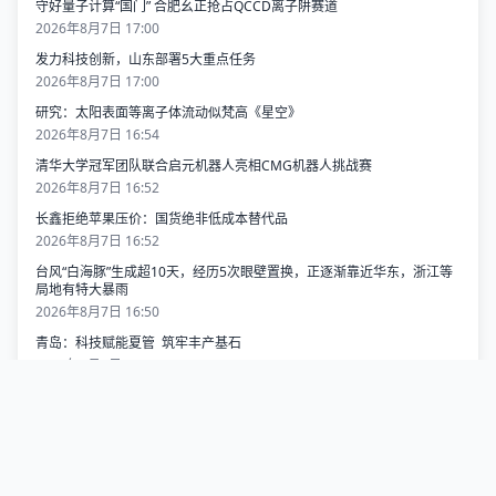
守好量子计算“国门” 合肥幺正抢占QCCD离子阱赛道
2026年8月7日 17:00
发力科技创新，山东部署5大重点任务
2026年8月7日 17:00
研究：太阳表面等离子体流动似梵高《星空》
2026年8月7日 16:54
清华大学冠军团队联合启元机器人亮相CMG机器人挑战赛
2026年8月7日 16:52
长鑫拒绝苹果压价：国货绝非低成本替代品
2026年8月7日 16:52
台风“白海豚”生成超10天，经历5次眼壁置换，正逐渐靠近华东，浙江等
局地有特大暴雨
2026年8月7日 16:50
青岛：科技赋能夏管 筑牢丰产基石
2026年8月7日 16:47
热门排行
璀璨夜空共赴海洋之约！两千架无人机联动五四广场灯光秀同频绽
1