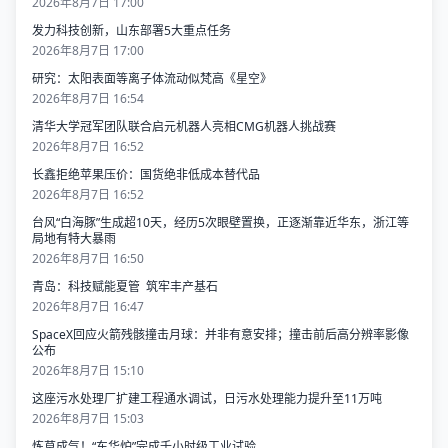
2026年8月7日 17:00
发力科技创新，山东部署5大重点任务
2026年8月7日 17:00
研究：太阳表面等离子体流动似梵高《星空》
2026年8月7日 16:54
清华大学冠军团队联合启元机器人亮相CMG机器人挑战赛
2026年8月7日 16:52
长鑫拒绝苹果压价：国货绝非低成本替代品
2026年8月7日 16:52
台风“白海豚”生成超10天，经历5次眼壁置换，正逐渐靠近华东，浙江等
局地有特大暴雨
2026年8月7日 16:50
青岛：科技赋能夏管 筑牢丰产基石
2026年8月7日 16:47
SpaceX回应火箭残骸撞击月球：并非有意安排；撞击前后高分辨率影像
公布
2026年8月7日 15:10
这座污水处理厂扩建工程通水调试，日污水处理能力提升至11万吨
2026年8月7日 15:03
炼草成气！“东华炉”完成千小时级工业试验