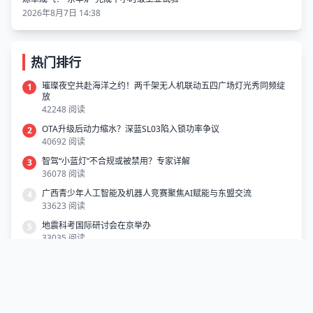
2026年8月7日 14:38
热门排行
璀璨夜空共赴海洋之约！两千架无人机联动五四广场灯光秀同频绽
1
放
42248 阅读
OTA升级后动力缩水？深蓝SL03陷入锁功率争议
2
40692 阅读
智驾“小蓝灯”不合规或被禁用？专家详解
3
36078 阅读
广西青少年人工智能及机器人竞赛聚焦AI赋能与东盟交流
4
33623 阅读
地震科考国际研讨会在京举办
5
33035 阅读
读懂“热穹顶” 极端高温为何全球肆虐
6
26626 阅读
突破道面施工技术瓶颈 全国首台混动电驱摊铺机完成首摊作业
7
25317 阅读