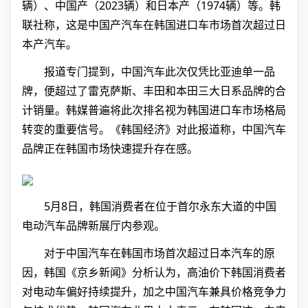
辆）、中国产（2023辆）和日本产（1974辆）等。韩
联社称，这是中国产汽车在韩国进口车市场首次超过日
本产汽车。
报道专门提到，中国汽车此次仅凭比亚迪单一品
牌，便超过了雷克萨斯、丰田和本田三大日系品牌的合
计销量。韩媒普遍将此次排名视为韩国进口车市场格局
转变的重要信号。《韩国经济》对此报道称，中国汽车
品牌正在韩国市场快速提升存在感。
5月8日，韩国消费者在位于首尔永东大道的中国
电动汽车品牌新展厅内参观。
对于中国汽车在韩国市场首次超过日本汽车的原
因，韩国《京乡新闻》分析认为，高油价下韩国消费者
对电动车偏好持续提升，加之中国汽车兼具价格竞争力