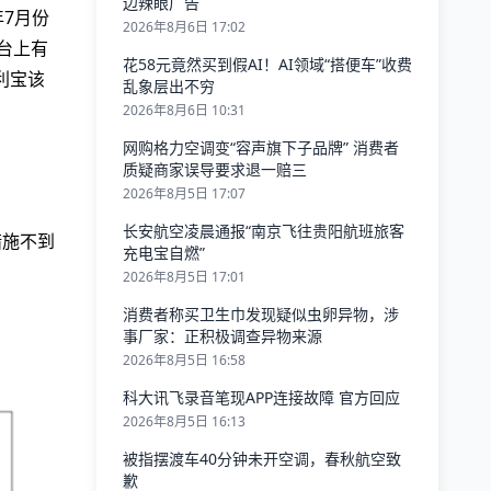
边辣眼广告
7月份
2026年8月6日 17:02
台上有
花58元竟然买到假AI！AI领域“搭便车”收费
利宝该
乱象层出不穷
2026年8月6日 10:31
网购格力空调变“容声旗下子品牌” 消费者
质疑商家误导要求退一赔三
2026年8月5日 17:07
长安航空凌晨通报“南京飞往贵阳航班旅客
措施不到
充电宝自燃”
2026年8月5日 17:01
消费者称买卫生巾发现疑似虫卵异物，涉
事厂家：正积极调查异物来源
2026年8月5日 16:58
科大讯飞录音笔现APP连接故障 官方回应
2026年8月5日 16:13
被指摆渡车40分钟未开空调，春秋航空致
歉