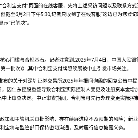
“合利宝支付”页面的在线客服，先将上述采访问题以及联系方式
截至6月2日下午5:30,记者只收到了在线客服“这边已为您登记
显示“已解决”。
心门槛与合规基石。记者注意到,2025年7月4日，中国人民银
7月第一批次)》,其中合利宝支付牌照续展被中止引发市场关注。
647)发布的关于对深圳证券交易所2025年年报问询函的回复公告中
9日，因仁东控股重整导致合利宝实际控制人变更及注册资本金增
作出中止审查决定。中止审查期间，合利宝可先行办理变更实际控
政策和主管机关审批影响，存在续展进度不及预期的风险；新业
利宝将与监管部门保持密切沟通，及时履行信息披露义务。