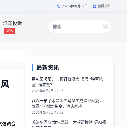
2026年08月09日
融媒矩阵
汽车投诉
NEW
最新资讯
用AI图吸睛、一预订就没房 虚假 “种草笔
的风
记” 谁来管？
2026年8月7日 17:05
武汉一桔子水晶酒店疑AI生成差评回复，
暴露“不道歉”指令，酒店回应
2026年8月6日 17:03
苏泊尔回应“女生洗澡，大叔帮搓背”等AI擦
文强调合