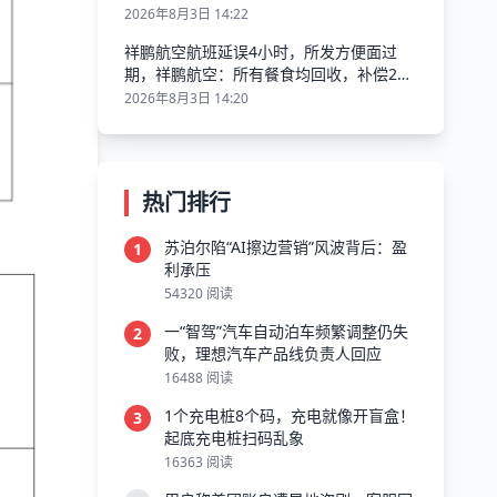
2026年8月3日 14:22
祥鹏航空航班延误4小时，所发方便面过
期，祥鹏航空：所有餐食均回收，补偿200
元并致歉
2026年8月3日 14:20
热门排行
苏泊尔陷“AI擦边营销”风波背后：盈
1
利承压
54320 阅读
一“智驾”汽车自动泊车频繁调整仍失
2
败，理想汽车产品线负责人回应
16488 阅读
1个充电桩8个码，充电就像开盲盒！
3
起底充电桩扫码乱象
16363 阅读