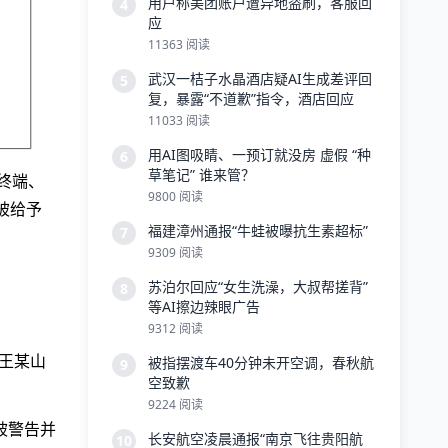
用户称美团账户遭异地盗刷，客服回
4
应
11363 阅读
武汉一桔子水晶酒店疑AI生成差评回
5
复，暴露“不道歉”指令，酒店回应
11033 阅读
用AI图吸睛、一预订就没房 虚假 “种
6
草笔记” 谁来管？
理终端、
9800 阅读
被给予
福建漳州通报“牛蛙被曝抗生素超标”
7
9309 阅读
苏泊尔回应“女生洗澡，大叔帮搓背”
8
等AI擦边辣眼广告
9312 阅读
人王某山
被指摆渡车40分钟未开空调，春秋航
9
空致歉
9224 阅读
被警告并
长安航空凌晨通报“南京飞往贵阳航
10