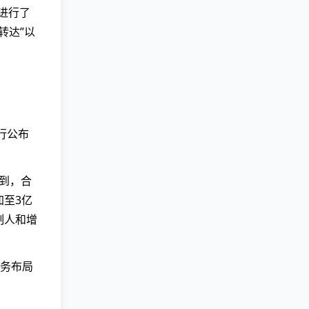
进行了
转达”以
行公布
提到，合
加至3亿
制人和增
务布局