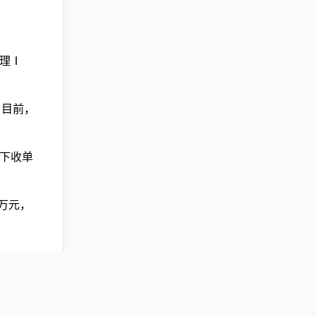
处理Ⅰ
。目前，
线下收单
3万元，