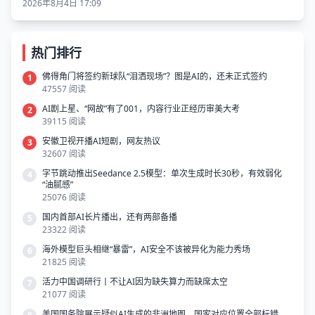
2026年8月4日 17:09
热门排行
佛得角门将签约新球队“泪洒现场”？图是AI的，还未正式签约
1
47557 阅读
AI剧上星、“网故”有了001，内容行业正经历审美大考
2
39115 阅读
安徽卫视开播AI短剧，网友热议
3
32607 阅读
字节跳动推出Seedance 2.5模型：单次生成时长30秒，有效弱化
4
“油腻感”
25076 阅读
国内首部AI长片播出，还有两部备播
5
23322 阅读
海外模型巨头相继“暴雷”，AI安全不该被异化为能力秀场
6
21825 阅读
活力中国调研行丨不让AI因为缺失算力而缺席太空
7
21077 阅读
美国国务院展示疑似AI生成的非洲地图，国家对应位置全部标错，