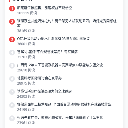
航班座位被超售，旅客权益不能悬空
1
101119 阅读
璀璨夜空共赴海洋之约！两千架无人机联动五四广场灯光秀同频绽
2
放
38169 阅读
OTA升级后动力缩水？深蓝SL03陷入锁功率争议
3
36001 阅读
智驾“小蓝灯”不合规或被禁用？专家详解
4
31763 阅读
广西青少年人工智能及机器人竞赛聚焦AI赋能与东盟交流
5
29610 阅读
地震科考国际研讨会在京举办
6
28975 阅读
读懂“热穹顶” 极端高温为何全球肆虐
7
24303 阅读
突破道面施工技术瓶颈 全国首台混动电驱摊铺机完成首摊作业
8
24199 阅读
扫码先看广告、缴费还蹦弹窗，停车场缴费藏了什么生意
9
23961 阅读