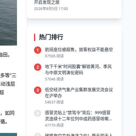
开启发现之旅
2026年8月5日 17:00
热门排行
航班座位被超售，旅客权益不能悬空
1
油田。
97506 阅读
地下千米“时间胶囊”解锁黄河、季风
2
与中原文明演化密码
多等“三
57046 阅读
推动浅层
低空经济气象产业集群发展交流会议
3
超
在沪举办
54637 阅读
感冒灵贴上“禁驾令”背后：999感冒
织，如同
4
灵连续十二年位列中成药感冒咳嗽类
可循。
第一
47770 阅读
璀璨夜空共赴海洋之约！两千架无人