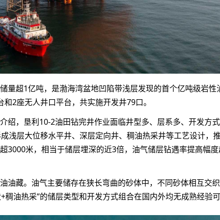
地质储量超1亿吨，是渤海湾盆地凹陷带浅层发现的首个亿吨级岩性
台和2座无人井口平台，共实施开发井79口。
绍，垦利10-2油田钻完井作业面临井型多、层系多、开发方式
化形成浅层大位移水平井、深层定向井、稠油热采井等工艺设计，
超3000米，相当于储层埋深的近3倍，油气储层钻遇率提高幅度
状稠油油藏。油气主要储存在狭长弯曲的砂体中，不同砂体相互交
状+稠油热采”的储层类型和开发方式组合在国内外均无成熟经验