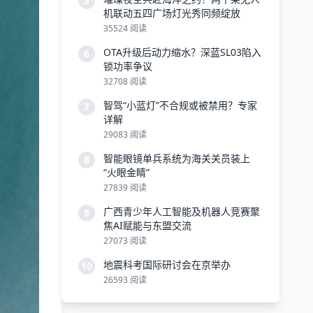
5
机联动五四广场灯光秀同频绽放
35524 阅读
OTA升级后动力缩水？深蓝SL03陷入
6
锁功率争议
32708 阅读
智驾“小蓝灯”不合规或被禁用？专家
7
详解
29083 阅读
智能眼镜单兵系统为海关关员装上
8
“火眼金睛”
27839 阅读
广西青少年人工智能及机器人竞赛聚
9
焦AI赋能与东盟交流
27073 阅读
地震科考国际研讨会在京举办
10
26593 阅读