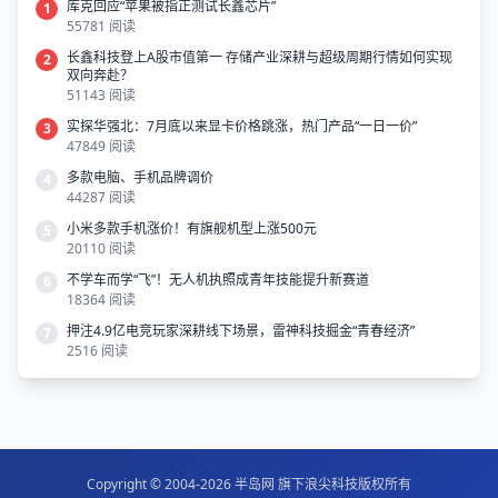
库克回应“苹果被指正测试长鑫芯片”
1
55781 阅读
长鑫科技登上A股市值第一 存储产业深耕与超级周期行情如何实现
2
双向奔赴？
51143 阅读
实探华强北：7月底以来显卡价格跳涨，热门产品“一日一价”
3
47849 阅读
多款电脑、手机品牌调价
4
44287 阅读
小米多款手机涨价！有旗舰机型上涨500元
5
20110 阅读
不学车而学“飞”！无人机执照成青年技能提升新赛道
6
18364 阅读
押注4.9亿电竞玩家深耕线下场景，雷神科技掘金“青春经济”
7
2516 阅读
Copyright © 2004-2026
半岛网
旗下
浪尖科技
版权所有