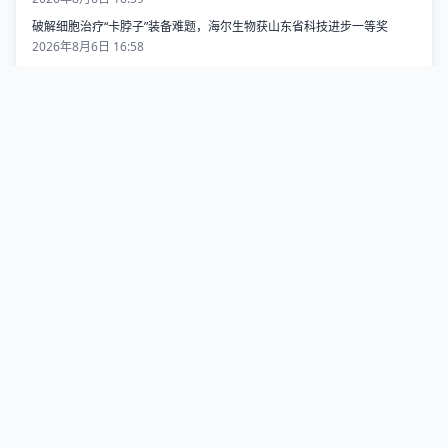
破解细胞治疗“卡脖子”装备难题，海尔生物获山东省科技进步一等奖
2026年8月6日 16:58
热门排行
航班座位被超售，旅客权益不能悬空
1
103483 阅读
璀璨夜空共赴海洋之约！两千架无人机联动五四广场灯光秀同频绽
2
放
40086 阅读
OTA升级后动力缩水？深蓝SL03陷入锁功率争议
3
38213 阅读
智驾“小蓝灯”不合规或被禁用？专家详解
4
33861 阅读
广西青少年人工智能及机器人竞赛聚焦AI赋能与东盟交流
5
31448 阅读
地震科考国际研讨会在京举办
6
31001 阅读
读懂“热穹顶” 极端高温为何全球肆虐
7