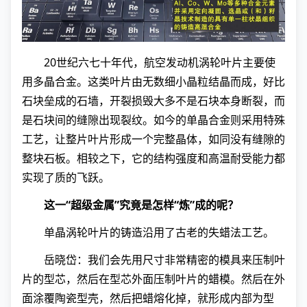
20世纪六七十年代，航空发动机涡轮叶片主要使
用多晶合金。这类叶片由无数细小晶粒结晶而成，好比
石块垒成的石墙，开裂损毁大多不是石块本身断裂，而
是石块间的缝隙出现裂纹。如今的单晶合金则采用特殊
工艺，让整片叶片形成一个完整晶体，如同没有缝隙的
整块石板。相较之下，它的结构强度和高温耐受能力都
实现了质的飞跃。
这一“超级金属”究竟是怎样“炼”成的呢？
单晶涡轮叶片的铸造沿用了古老的失蜡法工艺。
岳晓岱：我们会先用尺寸非常精密的模具来压制叶
片的型芯，然后在型芯外面压制叶片的蜡模。然后在外
面涂覆陶瓷型壳，然后把蜡熔化掉，就形成内部为型