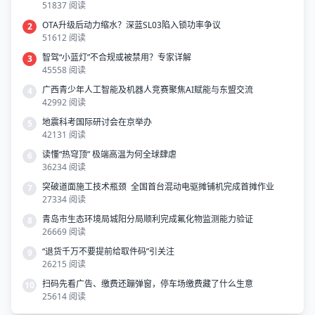
51837 阅读
OTA升级后动力缩水？深蓝SL03陷入锁功率争议
2
51612 阅读
智驾“小蓝灯”不合规或被禁用？专家详解
3
45558 阅读
广西青少年人工智能及机器人竞赛聚焦AI赋能与东盟交流
4
42992 阅读
地震科考国际研讨会在京举办
5
42131 阅读
读懂“热穹顶” 极端高温为何全球肆虐
6
36234 阅读
突破道面施工技术瓶颈 全国首台混动电驱摊铺机完成首摊作业
7
27334 阅读
青岛市生态环境局城阳分局顺利完成氟化物监测能力验证
8
26669 阅读
“退货千万不要提前给取件码”引关注
9
26215 阅读
扫码先看广告、缴费还蹦弹窗，停车场缴费藏了什么生意
10
25614 阅读