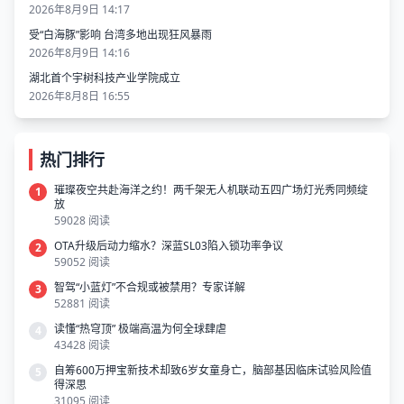
2026年8月9日 14:17
受“白海豚”影响 台湾多地出现狂风暴雨
2026年8月9日 14:16
湖北首个宇树科技产业学院成立
2026年8月8日 16:55
热门排行
璀璨夜空共赴海洋之约！两千架无人机联动五四广场灯光秀同频绽
1
放
59028 阅读
OTA升级后动力缩水？深蓝SL03陷入锁功率争议
2
59052 阅读
智驾“小蓝灯”不合规或被禁用？专家详解
3
52881 阅读
读懂“热穹顶” 极端高温为何全球肆虐
4
43428 阅读
自筹600万押宝新技术却致6岁女童身亡，脑部基因临床试验风险值
5
得深思
31095 阅读