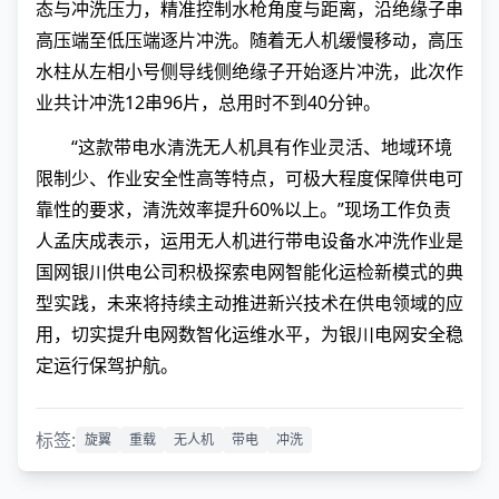
态与冲洗压力，精准控制水枪角度与距离，沿绝缘子串
高压端至低压端逐片冲洗。随着无人机缓慢移动，高压
水柱从左相小号侧导线侧绝缘子开始逐片冲洗，此次作
业共计冲洗12串96片，总用时不到40分钟。
“这款带电水清洗无人机具有作业灵活、地域环境
限制少、作业安全性高等特点，可极大程度保障供电可
靠性的要求，清洗效率提升60%以上。”现场工作负责
人孟庆成表示，运用无人机进行带电设备水冲洗作业是
国网银川供电公司积极探索电网智能化运检新模式的典
型实践，未来将持续主动推进新兴技术在供电领域的应
用，切实提升电网数智化运维水平，为银川电网安全稳
定运行保驾护航。
标签:
旋翼
重载
无人机
带电
冲洗