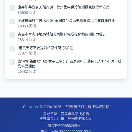
废弃矿井变身天然冷源！徐州集中供冷解锁绿色制冷新方案
6
30658 阅读
突破道面施工技术瓶颈 全国首台混动电驱摊铺机完成首摊作业
7
29053 阅读
青岛市生态环境局城阳分局顺利完成氟化物监测能力验证
8
28314 阅读
“退货千万不要提前给取件码”引关注
9
27871 阅读
当“空中路由器”飞到村子上空：广西洪灾中，通信无人机1小时让孤
10
岛恢复通信
26482 阅读
Copyright © 2004-2026
半岛网
旗下
浪尖科技
版权所有
指导单位：青岛市科学技术局
主办单位：山东半岛网络有限公司
鲁ICP备09058205号-1
鲁公网安备 37020202000152号