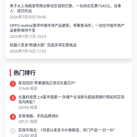
男子从上海随身带两台移动空调到巴黎，一台综合花费1545元，当事
人：成功托运
2026年7月20日 09:40
OPPO realme暂停中国市场产品更新，将聚焦海外；一加在中国市场产
品更新保持不变
2026年7月17日 10:53
机器人变身“新疆大厨” 完成多项实景挑战
2026年7月16日 17:03
热门排行
库克回应“苹果被指正测试长鑫芯片”
1
37648 阅读
长鑫科技登上A股市值第一 存储产业深耕与超级周期行情如何实现
2
双向奔赴？
34764 阅读
多款电脑、手机品牌调价
3
28121 阅读
实探华强北：7月底以来显卡价格跳涨，热门产品“一日一价”
4
23288 阅读