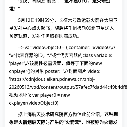
很快，有网友“破案”：
“这不是UFO，是火箭过
境！”
5月12日19时59分，长征六号改运载火箭在太原卫
星发射中心点火起飞，随后将千帆极轨09组卫星送入
预定轨道，发射任务取得圆满成功。
--> var videoObject0 = { container: '#video0',//
“#”代表容器的ID，“.”或“”代表容器的class variable:
'player',//该属性必需设置，值等于下面的new
chplayer()的对象 poster: '',//封面图片 video:
'https://cdnjdout.aikan.pdnews.cn/zhbj-
20260513/vod/content/output/57afec7fdad44c49b4df
视频地址 }; var player0 = new
ckplayer(videoObject0);
据上海航天技术研究院官方微信此前介绍，
这种现
象是火箭划破天际时产生的“火箭云”，也被称为火箭发