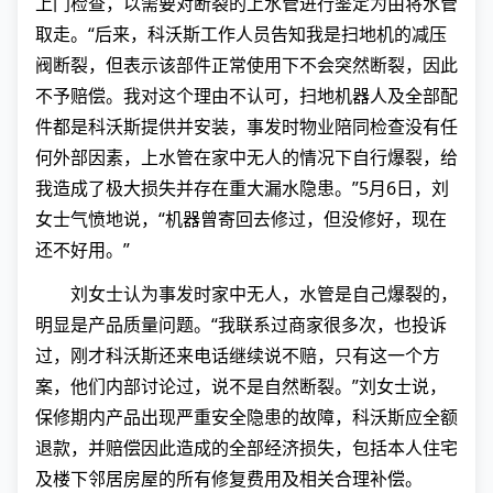
上门检查，以需要对断裂的上水管进行鉴定为由将水管
取走。“后来，科沃斯工作人员告知我是扫地机的减压
阀断裂，但表示该部件正常使用下不会突然断裂，因此
不予赔偿。我对这个理由不认可，扫地机器人及全部配
件都是科沃斯提供并安装，事发时物业陪同检查没有任
何外部因素，上水管在家中无人的情况下自行爆裂，给
我造成了极大损失并存在重大漏水隐患。”5月6日，刘
女士气愤地说，“机器曾寄回去修过，但没修好，现在
还不好用。”
刘女士认为事发时家中无人，水管是自己爆裂的，
明显是产品质量问题。“我联系过商家很多次，也投诉
过，刚才科沃斯还来电话继续说不赔，只有这一个方
案，他们内部讨论过，说不是自然断裂。”刘女士说，
保修期内产品出现严重安全隐患的故障，科沃斯应全额
退款，并赔偿因此造成的全部经济损失，包括本人住宅
及楼下邻居房屋的所有修复费用及相关合理补偿。