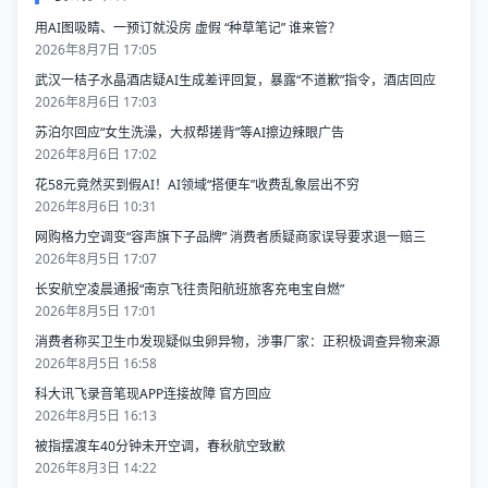
用AI图吸睛、一预订就没房 虚假 “种草笔记” 谁来管？
2026年8月7日 17:05
武汉一桔子水晶酒店疑AI生成差评回复，暴露“不道歉”指令，酒店回应
2026年8月6日 17:03
苏泊尔回应“女生洗澡，大叔帮搓背”等AI擦边辣眼广告
2026年8月6日 17:02
花58元竟然买到假AI！AI领域“搭便车”收费乱象层出不穷
2026年8月6日 10:31
网购格力空调变“容声旗下子品牌” 消费者质疑商家误导要求退一赔三
2026年8月5日 17:07
长安航空凌晨通报“南京飞往贵阳航班旅客充电宝自燃”
2026年8月5日 17:01
消费者称买卫生巾发现疑似虫卵异物，涉事厂家：正积极调查异物来源
2026年8月5日 16:58
科大讯飞录音笔现APP连接故障 官方回应
2026年8月5日 16:13
被指摆渡车40分钟未开空调，春秋航空致歉
2026年8月3日 14:22