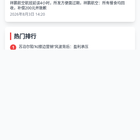
祥鹏航空航班延误4小时，所发方便面过期，祥鹏航空：所有餐食均回
收，补偿200元并致歉
2026年8月3日 14:20
热门排行
苏泊尔陷“AI擦边营销”风波背后：盈利承压
1
58950 阅读
一“智驾”汽车自动泊车频繁调整仍失败，理想汽车产品线负责人回应
2
17924 阅读
1个充电桩8个码，充电就像开盲盒！起底充电桩扫码乱象
3
17702 阅读
武汉一桔子水晶酒店疑AI生成差评回复，暴露“不道歉”指令，酒店回
4
应
12336 阅读
用户称美团账户遭异地盗刷，客服回应
5
11682 阅读
用AI图吸睛、一预订就没房 虚假 “种草笔记” 谁来管？
6
11023 阅读
福建漳州通报“牛蛙被曝抗生素超标”
7