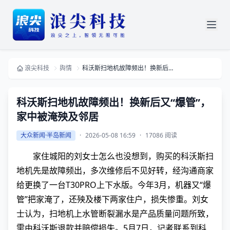
浪尖科技
舆情
科沃斯扫地机故障频出！换新后又“爆管”，家中被淹殃及邻居
科沃斯扫地机故障频出！换新后又“爆管”，
家中被淹殃及邻居
大众新闻·半岛新闻
·
2026-05-08 16:59
·
17086 阅读
家住城阳的刘女士怎么也没想到，购买的科沃斯扫
地机先是故障频出，多次维修后不见好转，经沟通商家
给更换了一台T30PRO上下水版。今年3月，机器又“爆
管”把家淹了，还殃及楼下两家住户，损失惨重。刘女
士认为，扫地机上水管断裂漏水是产品质量问题所致，
需由科沃斯退款并赔偿损失。5月7日，记者联系到科