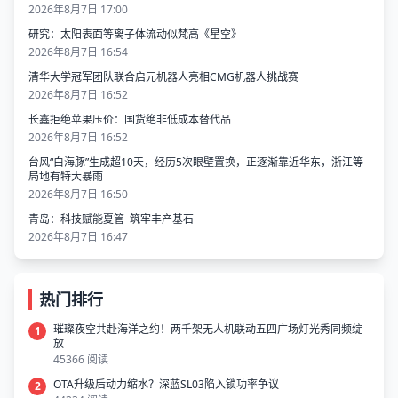
2026年8月7日 17:00
研究：太阳表面等离子体流动似梵高《星空》
2026年8月7日 16:54
清华大学冠军团队联合启元机器人亮相CMG机器人挑战赛
2026年8月7日 16:52
长鑫拒绝苹果压价：国货绝非低成本替代品
2026年8月7日 16:52
台风“白海豚”生成超10天，经历5次眼壁置换，正逐渐靠近华东，浙江等
局地有特大暴雨
2026年8月7日 16:50
青岛：科技赋能夏管 筑牢丰产基石
2026年8月7日 16:47
热门排行
璀璨夜空共赴海洋之约！两千架无人机联动五四广场灯光秀同频绽
1
放
45366 阅读
OTA升级后动力缩水？深蓝SL03陷入锁功率争议
2