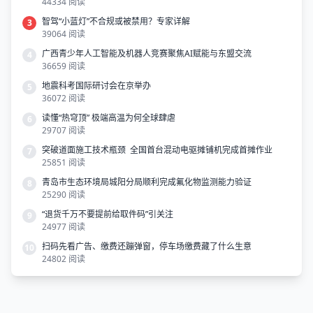
44334 阅读
智驾“小蓝灯”不合规或被禁用？专家详解
3
39064 阅读
广西青少年人工智能及机器人竞赛聚焦AI赋能与东盟交流
4
36659 阅读
地震科考国际研讨会在京举办
5
36072 阅读
读懂“热穹顶” 极端高温为何全球肆虐
6
29707 阅读
突破道面施工技术瓶颈 全国首台混动电驱摊铺机完成首摊作业
7
25851 阅读
青岛市生态环境局城阳分局顺利完成氟化物监测能力验证
8
25290 阅读
“退货千万不要提前给取件码”引关注
9
24977 阅读
扫码先看广告、缴费还蹦弹窗，停车场缴费藏了什么生意
10
24802 阅读