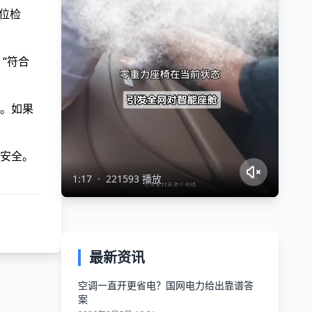
位检
“符合
。如果
安全。
1:17
·
221593 播放
最新资讯
空调一直开更省电？国网电力给出靠谱答
案