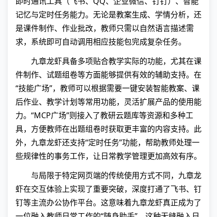
即时通讯工具（飞书、QQ、企业微信、钉钉）、智能
记忆与定时任务能力。无论是教案生成、学情分析，还
是课件制作、作业批改，教师只需以自然语言描述需
求，系统即可自动调用相应技能包完成复杂任务。
九章龙虾具备多项贴合教学实际的功能，尤其在课
件制作、试题组卷等方面能够提供有效的辅助支持。在
“技能广场”，教师可以根据需要一键安装智能教案、课
后作业、教学计划等常用功能，灵活扩展产品的使用能
力。“MCP广场”则接入了教研云题库等资源和多种工
具，方便教师在出题组卷时获取更丰富的内容支持。此
外，九章龙虾还支持“定时任务”功能，帮助教师处理一
些规律性的事务工作，让日常教学管理更加高效有序。
与局限于特定网页端的传统使用方式不同，九章龙
虾在交互体验上实现了重要突破，深度打通了飞书、钉
钉等主流办公协作平台。这意味着九章龙虾真正成为了
一位融入教师日常工作的“随身助手”，这种无缝融入日