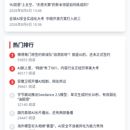
“AI双星”上太空，“天感天算”的新本领是如何练成的？
2026年8月6日 13:46
全球AI安全实战化大考 中国开源方案打入前三
2026年8月6日 10:36
热门排行
佛得角门将签约新球队“泪洒现场”？图是AI的，还未正式签约
1
55855 阅读
AI剧上星、“网故”有了001，内容行业正经历审美大考
2
46517 阅读
安徽卫视开播AI短剧，网友热议
3
39661 阅读
字节跳动推出Seedance 2.5模型：单次生成时长30秒，有效弱化
4
“油腻感”
32140 阅读
国内首部AI长片播出，还有两部备播
5
24447 阅读
海外模型巨头相继“暴雷”，AI安全不该被异化为能力秀场
6