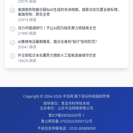
23575 阅读
美国国务院展示疑似AI生成的非洲地图，国家对应位置全部标错，
7
美国务院：愿负全责
22619 阅读
活力中国调研行丨不让AI因为缺失算力而缺席太空
8
21990 阅读
AI推销电话暑期爆发，面对无差别“盲打”如何防范？
9
20541 阅读
外交部批日本右翼势力借助人工智能歪曲侵华历史
10
16620 阅读
Copyright © 2004-2026
半岛网
旗下
浪尖科技
版权所有
指导单位：青岛市科学技术局
主办单位：山东半岛网络有限公司
鲁ICP备09058205号-1
鲁公网安备 37020202000152号
不良信息举报电话：0532-80889090