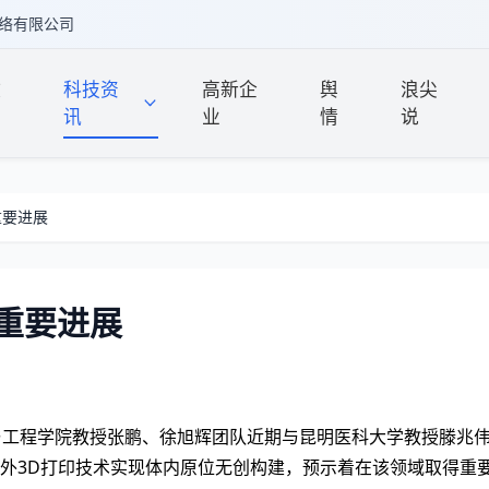
络有限公司
政
科技资
高新企
舆
浪尖
讯
业
情
说
重要进展
重要进展
与工程学院教授张鹏、徐旭辉团队近期与昆明医科大学教授滕兆
外3D打印技术实现体内原位无创构建，预示着在该领域取得重