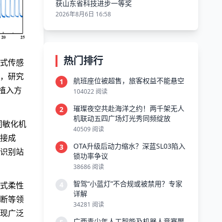
获山东省科技进步一等奖
2026年8月6日 16:58
热门排行
式传感
，研究
航班座位被超售，旅客权益不能悬空
1
植入方
104022 阅读
璀璨夜空共赴海洋之约！两千架无人
2
机联动五四广场灯光秀同频绽放
同敏化机
40509 阅读
接成
OTA升级后动力缩水？深蓝SL03陷入
3
识别站
锁功率争议
38686 阅读
智驾“小蓝灯”不合规或被禁用？专家
4
式柔性
详解
断等领
34281 阅读
现广泛
广西青少年人工智能及机器人竞赛聚