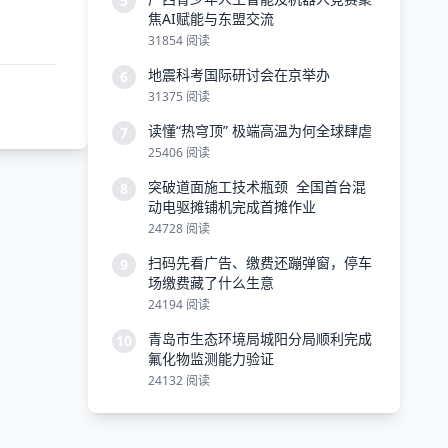
5
焦AI赋能与东盟交流
31854 阅读
地震科考国际研讨会在京举办
6
31375 阅读
读懂“热穹顶” 极端高温为何全球肆虐
7
25406 阅读
突破道面施工技术瓶颈 全国首台混
8
动电驱摊铺机完成首摊作业
24728 阅读
扫码先看广告、缴费还蹦弹窗，停车
9
场缴费藏了什么生意
24194 阅读
青岛市生态环境局城阳分局顺利完成
10
氟化物监测能力验证
24132 阅读