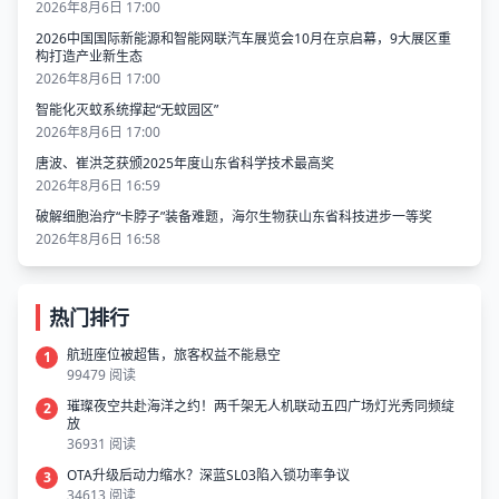
2026年8月6日 17:00
2026中国国际新能源和智能网联汽车展览会10月在京启幕，9大展区重
构打造产业新生态
2026年8月6日 17:00
智能化灭蚊系统撑起“无蚊园区”
2026年8月6日 17:00
唐波、崔洪芝获颁2025年度山东省科学技术最高奖
2026年8月6日 16:59
破解细胞治疗“卡脖子”装备难题，海尔生物获山东省科技进步一等奖
2026年8月6日 16:58
热门排行
航班座位被超售，旅客权益不能悬空
1
99479 阅读
璀璨夜空共赴海洋之约！两千架无人机联动五四广场灯光秀同频绽
2
放
36931 阅读
OTA升级后动力缩水？深蓝SL03陷入锁功率争议
3
34613 阅读