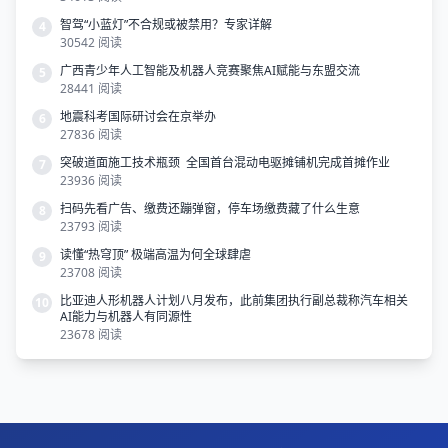
智驾“小蓝灯”不合规或被禁用？专家详解
4
30542 阅读
广西青少年人工智能及机器人竞赛聚焦AI赋能与东盟交流
5
28441 阅读
地震科考国际研讨会在京举办
6
27836 阅读
突破道面施工技术瓶颈 全国首台混动电驱摊铺机完成首摊作业
7
23936 阅读
扫码先看广告、缴费还蹦弹窗，停车场缴费藏了什么生意
8
23793 阅读
读懂“热穹顶” 极端高温为何全球肆虐
9
23708 阅读
比亚迪人形机器人计划八月发布，此前集团执行副总裁称汽车相关
10
AI能力与机器人有同源性
23678 阅读