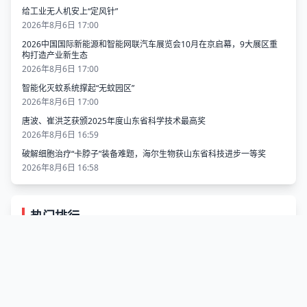
给工业无人机安上“定风针”
2026年8月6日 17:00
2026中国国际新能源和智能网联汽车展览会10月在京启幕，9大展区重
构打造产业新生态
2026年8月6日 17:00
智能化灭蚊系统撑起“无蚊园区”
2026年8月6日 17:00
唐波、崔洪芝获颁2025年度山东省科学技术最高奖
2026年8月6日 16:59
破解细胞治疗“卡脖子”装备难题，海尔生物获山东省科技进步一等奖
2026年8月6日 16:58
热门排行
璀璨夜空共赴海洋之约！两千架无人机联动五四广场灯光秀同频绽
1
放
41634 阅读
OTA升级后动力缩水？深蓝SL03陷入锁功率争议
2
40116 阅读